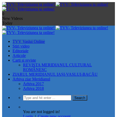
0
New Videos
Today
TVV Vaslui Online
Stiri video
Editoriale
Articole
Carti si reviste
REVISTA MERIDIANUL CULTURAL
ROMÂNESC
ZIARUL MERIDIANUL IAȘI-VASLUI-BACĂU
Arhiva ziar Meridianul
Arhiva 2017
Arhiva 2018
You are not logged in!
Login
|
Create new account