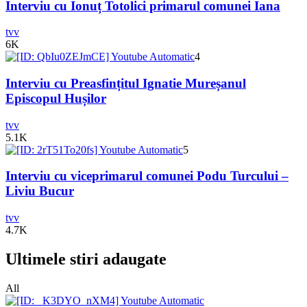
Interviu cu Ionuț Totolici primarul comunei Iana
tvv
6K
4
Interviu cu Preasfințitul Ignatie Mureșanul
Episcopul Hușilor
tvv
5.1K
5
Interviu cu viceprimarul comunei Podu Turcului –
Liviu Bucur
tvv
4.7K
Ultimele stiri adaugate
All