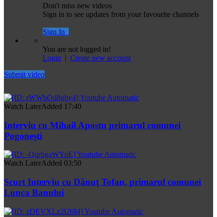
Don't miss new videos
Sign in to see updates from your favourite channels
Sign In
You are not logged in!
Login
|
Create new account
Submit video
Watch Later
Added
17:40
Interviu cu Mihail Apostu primarul comunei
Pogonești
Watch Later
Added
03:50
Scurt Interviu cu Dănuț Tofan, primarul comunei
Lunca Banului