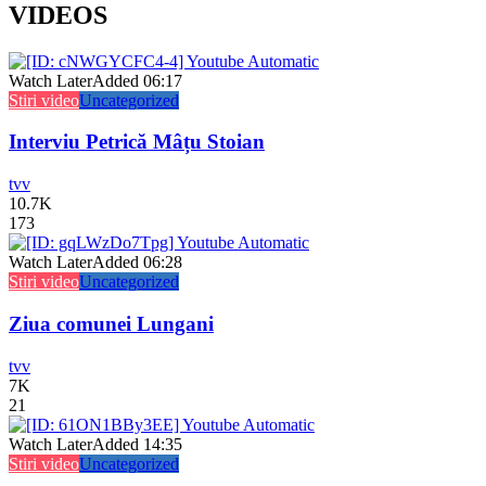
VIDEOS
Watch Later
Added
06:17
Stiri video
Uncategorized
Interviu Petrică Mâțu Stoian
tvv
10.7K
173
Watch Later
Added
06:28
Stiri video
Uncategorized
Ziua comunei Lungani
tvv
7K
21
Watch Later
Added
14:35
Stiri video
Uncategorized