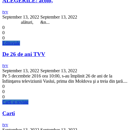
ALEGERILE: acolo,
tvv
September 13, 2022
September 13, 2022
alături, &n...
0
0
0
Editoriale
De 26 de ani TVV
tvv
September 13, 2022
September 13, 2022
Pe 5 decembrie 2016 ora 10:00, s-au împlinit 26 de ani de la
înfiinţarea televiziunii Vaslui, prima din Moldova şi a treia din ţară....
0
0
0
Carti si reviste
Carti
tvv
September 13, 2022
September 13, 2022