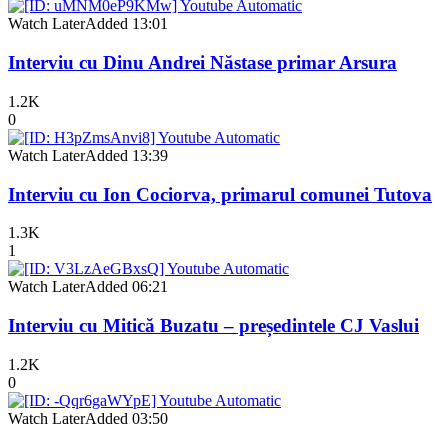
Watch Later
Added
13:01
Interviu cu Dinu Andrei Năstase primar Arsura
1.2K
0
Watch Later
Added
13:39
Interviu cu Ion Cociorva, primarul comunei Tutova
1.3K
1
Watch Later
Added
06:21
Interviu cu Mitică Buzatu – președintele CJ Vaslui
1.2K
0
Watch Later
Added
03:50