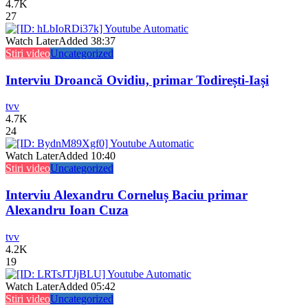
4.7K
27
Watch Later
Added
38:37
Stiri video
Uncategorized
Interviu Droancă Ovidiu, primar Todirești-Iași
tvv
4.7K
24
Watch Later
Added
10:40
Stiri video
Uncategorized
Interviu Alexandru Corneluș Baciu primar
Alexandru Ioan Cuza
tvv
4.2K
19
Watch Later
Added
05:42
Stiri video
Uncategorized