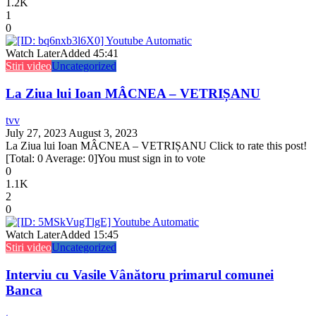
1.2K
1
0
Watch Later
Added
45:41
Stiri video
Uncategorized
La Ziua lui Ioan MÂCNEA – VETRIȘANU
tvv
July 27, 2023
August 3, 2023
La Ziua lui Ioan MÂCNEA – VETRIȘANU Click to rate this post!
[Total: 0 Average: 0]You must sign in to vote
0
1.1K
2
0
Watch Later
Added
15:45
Stiri video
Uncategorized
Interviu cu Vasile Vânătoru primarul comunei
Banca