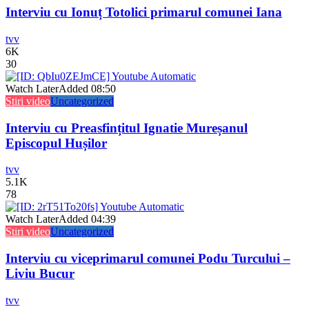
Interviu cu Ionuț Totolici primarul comunei Iana
tvv
6K
30
Watch Later
Added
08:50
Stiri video
Uncategorized
Interviu cu Preasfințitul Ignatie Mureșanul
Episcopul Hușilor
tvv
5.1K
78
Watch Later
Added
04:39
Stiri video
Uncategorized
Interviu cu viceprimarul comunei Podu Turcului –
Liviu Bucur
tvv