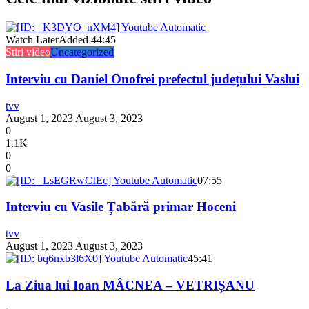
Watch Later
Added
44:45
Stiri video
Uncategorized
Interviu cu Daniel Onofrei prefectul județului Vaslui
tvv
August 1, 2023
August 3, 2023
0
1.1K
0
0
07:55
Interviu cu Vasile Țabără primar Hoceni
tvv
August 1, 2023
August 3, 2023
45:41
La Ziua lui Ioan MÂCNEA – VETRIȘANU