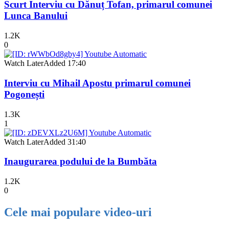
Scurt Interviu cu Dănuț Tofan, primarul comunei
Lunca Banului
1.2K
0
Watch Later
Added
17:40
Interviu cu Mihail Apostu primarul comunei
Pogonești
1.3K
1
Watch Later
Added
31:40
Inaugurarea podului de la Bumbăta
1.2K
0
Cele mai populare video-uri