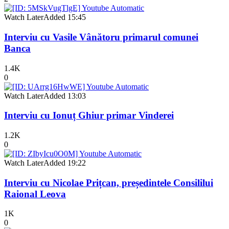
Watch Later
Added
15:45
Interviu cu Vasile Vânătoru primarul comunei
Banca
1.4K
0
Watch Later
Added
13:03
Interviu cu Ionuț Ghiur primar Vinderei
1.2K
0
Watch Later
Added
19:22
Interviu cu Nicolae Prițcan, președintele Consililui
Raional Leova
1K
0