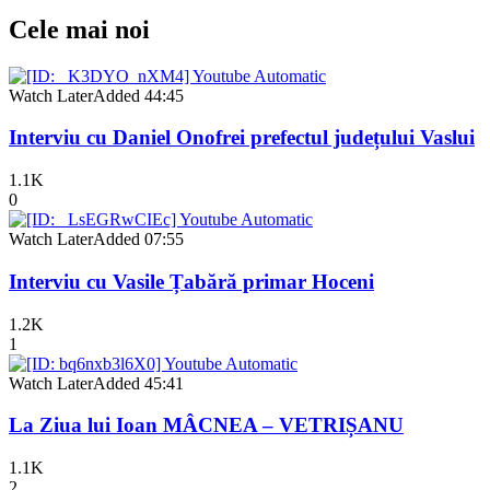
Cele mai noi
Watch Later
Added
44:45
Interviu cu Daniel Onofrei prefectul județului Vaslui
1.1K
0
Watch Later
Added
07:55
Interviu cu Vasile Țabără primar Hoceni
1.2K
1
Watch Later
Added
45:41
La Ziua lui Ioan MÂCNEA – VETRIȘANU
1.1K
2