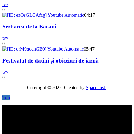
tvv
0
04:17
Serbarea de la Băcani
tvv
0
05:47
Festivalul de datini și obiceiuri de iarnă
tvv
0
Copyright © 2022. Created by
Spacehost
.
Top
No videos yet!