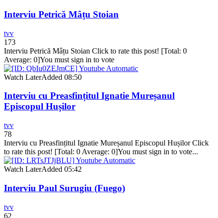
Interviu Petrică Mâțu Stoian
tvv
173
Interviu Petrică Mâțu Stoian Click to rate this post! [Total: 0
Average: 0]You must sign in to vote
Watch Later
Added
08:50
Interviu cu Preasfințitul Ignatie Mureșanul
Episcopul Hușilor
tvv
78
Interviu cu Preasfințitul Ignatie Mureșanul Episcopul Hușilor Click
to rate this post! [Total: 0 Average: 0]You must sign in to vote...
Watch Later
Added
05:42
Interviu Paul Surugiu (Fuego)
tvv
62