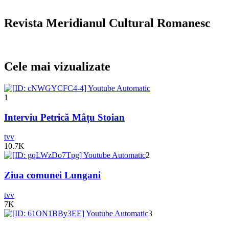
Revista Meridianul Cultural Romanesc
Cele mai vizualizate
1
Interviu Petrică Mâțu Stoian
tvv
10.7K
2
Ziua comunei Lungani
tvv
7K
3