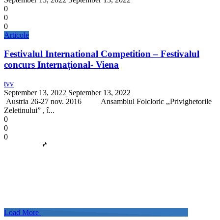
0
0
0
Articole
Festivalul International Competition – Festivalul
concurs Internațional- Viena
tvv
September 13, 2022
September 13, 2022
Austria 26-27 nov. 2016 Ansamblul Folcloric ,,Privighetorile
Zeletinului” , î...
0
0
0
Load More