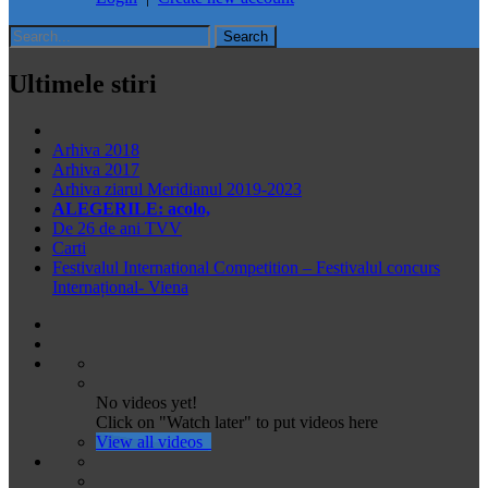
Ultimele stiri
Arhiva 2018
Arhiva 2017
Arhiva ziarul Meridianul 2019-2023
ALEGERILE: acolo,
De 26 de ani TVV
Carti
Festivalul International Competition – Festivalul concurs
Internațional- Viena
No videos yet!
Click on "Watch later" to put videos here
View all videos