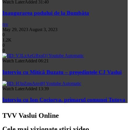
Watch Later
Added
31:40
Inaugurarea podului de la Bumbăta
tvv
May 29, 2023
August 3, 2023
0
1.2K
0
0
Watch Later
Added
06:21
Interviu cu Mitică Buzatu – președintele CJ Vaslui
Watch Later
Added
13:39
Interviu cu Ion Cociorva, primarul comunei Tutova
TVV Vaslui Online
Cele mai vizionate stiri video