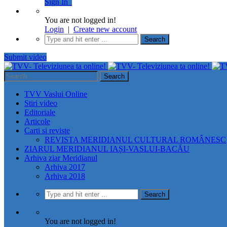
Sign In
You are not logged in!
Login
|
Create new account
Submit video
TVV Vaslui Online
Stiri video
Editoriale
Articole
Carti si reviste
REVISTA MERIDIANUL CULTURAL ROMÂNESC
ZIARUL MERIDIANUL IAȘI-VASLUI-BACĂU
Arhiva ziar Meridianul
Arhiva 2017
Arhiva 2018
You are not logged in!