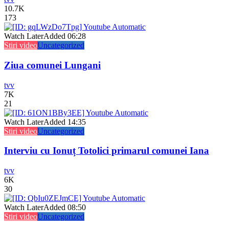
10.7K
173
Watch Later
Added
06:28
Stiri video
Uncategorized
Ziua comunei Lungani
tvv
7K
21
Watch Later
Added
14:35
Stiri video
Uncategorized
Interviu cu Ionuț Totolici primarul comunei Iana
tvv
6K
30
Watch Later
Added
08:50
Stiri video
Uncategorized