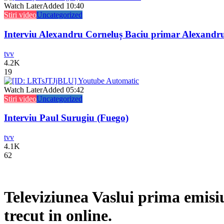
Watch Later
Added
10:40
Stiri video
Uncategorized
Interviu Alexandru Corneluș Baciu primar Alexandr
tvv
4.2K
19
Watch Later
Added
05:42
Stiri video
Uncategorized
Interviu Paul Surugiu (Fuego)
tvv
4.1K
62
Televiziunea Vaslui prima emisi
trecut in online.