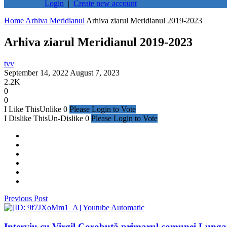
Login
|
Create new account
Home
Arhiva Meridianul
Arhiva ziarul Meridianul 2019-2023
Arhiva ziarul Meridianul 2019-2023
tvv
September 14, 2022
August 7, 2023
2.2K
0
0
I Like This
Unlike
0
Please Login to Vote
I Dislike This
Un-Dislike
0
Please Login to Vote
Previous Post
Interviu cu Virgil Corobuță primarul comunei Lungan