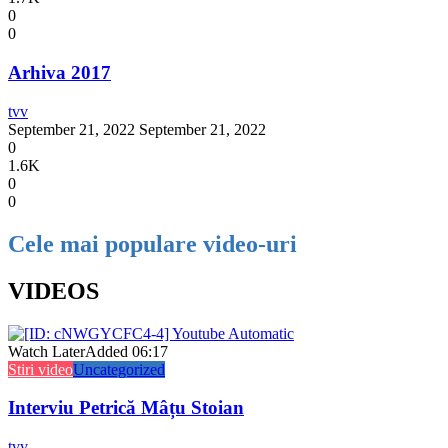
0
0
Arhiva 2017
tvv
September 21, 2022
September 21, 2022
0
1.6K
0
0
Cele mai populare video-uri
VIDEOS
Watch Later
Added
06:17
Stiri video
Uncategorized
Interviu Petrică Mâțu Stoian
tvv