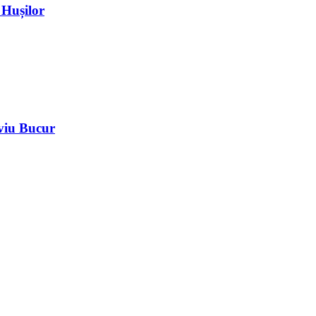
 Hușilor
iviu Bucur