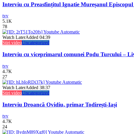
Interviu cu Preasfințitul Ignatie Mureșanul Episcopul
tvv
5.1K
78
Watch Later
Added
04:39
Stiri video
Uncategorized
Interviu cu viceprimarul comunei Podu Turcului – L
tvv
4.7K
27
Watch Later
Added
38:37
Stiri video
Uncategorized
Interviu Droancă Ovidiu, primar Todirești-Iași
tvv
4.7K
24