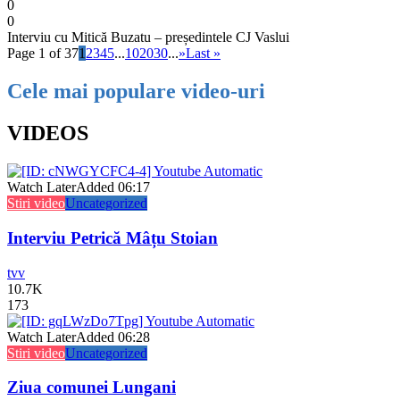
0
0
Interviu cu Mitică Buzatu – președintele CJ Vaslui
Page 1 of 37
1
2
3
4
5
...
10
20
30
...
»
Last »
Cele mai populare video-uri
VIDEOS
Watch Later
Added
06:17
Stiri video
Uncategorized
Interviu Petrică Mâțu Stoian
tvv
10.7K
173
Watch Later
Added
06:28
Stiri video
Uncategorized
Ziua comunei Lungani