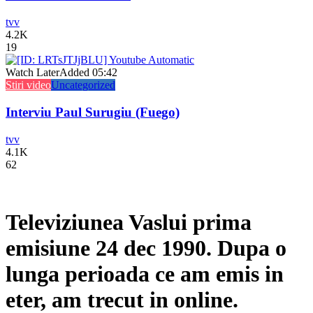
tvv
4.2K
19
Watch Later
Added
05:42
Stiri video
Uncategorized
Interviu Paul Surugiu (Fuego)
tvv
4.1K
62
Televiziunea Vaslui prima
emisiune 24 dec 1990. Dupa o
lunga perioada ce am emis in
eter, am trecut in online.