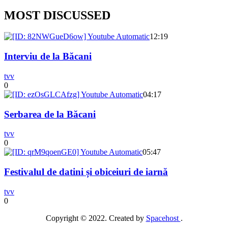
MOST DISCUSSED
12:19
Interviu de la Băcani
tvv
0
04:17
Serbarea de la Băcani
tvv
0
05:47
Festivalul de datini și obiceiuri de iarnă
tvv
0
Copyright © 2022. Created by
Spacehost
.