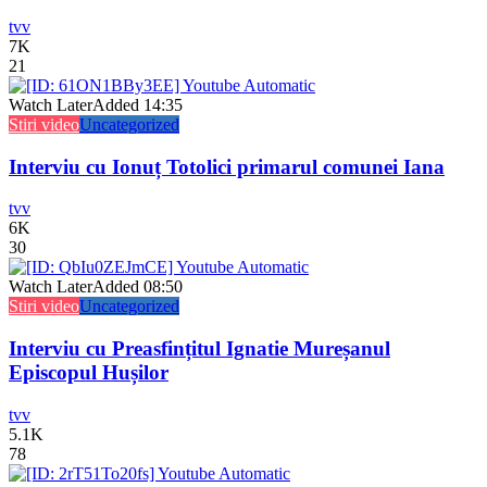
tvv
7K
21
Watch Later
Added
14:35
Stiri video
Uncategorized
Interviu cu Ionuț Totolici primarul comunei Iana
tvv
6K
30
Watch Later
Added
08:50
Stiri video
Uncategorized
Interviu cu Preasfințitul Ignatie Mureșanul
Episcopul Hușilor
tvv
5.1K
78