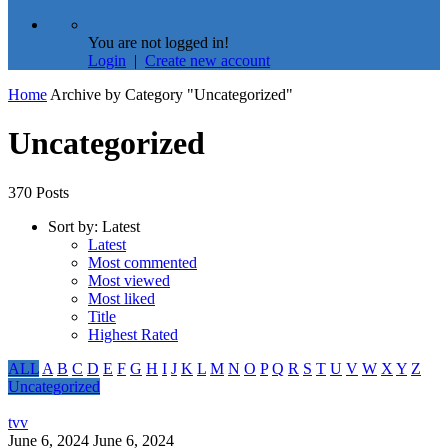
You are not logged in!
Login
|
Create new account
Home
Archive by Category "Uncategorized"
Uncategorized
370 Posts
Sort by:
Latest
Latest
Most commented
Most viewed
Most liked
Title
Highest Rated
ALL
A
B
C
D
E
F
G
H
I
J
K
L
M
N
O
P
Q
R
S
T
U
V
W
X
Y
Z
Uncategorized
tvv
June 6, 2024
June 6, 2024