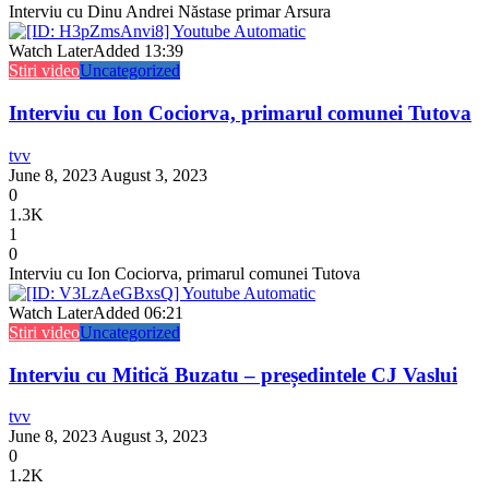
Interviu cu Dinu Andrei Năstase primar Arsura
Watch Later
Added
13:39
Stiri video
Uncategorized
Interviu cu Ion Cociorva, primarul comunei Tutova
tvv
June 8, 2023
August 3, 2023
0
1.3K
1
0
Interviu cu Ion Cociorva, primarul comunei Tutova
Watch Later
Added
06:21
Stiri video
Uncategorized
Interviu cu Mitică Buzatu – președintele CJ Vaslui
tvv
June 8, 2023
August 3, 2023
0
1.2K