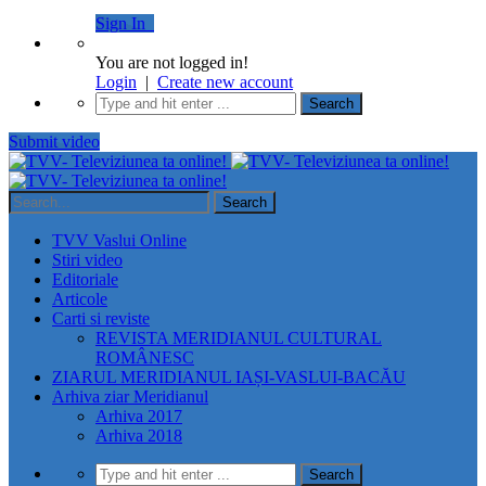
Sign In
You are not logged in!
Login
|
Create new account
Submit video
TVV Vaslui Online
Stiri video
Editoriale
Articole
Carti si reviste
REVISTA MERIDIANUL CULTURAL
ROMÂNESC
ZIARUL MERIDIANUL IAȘI-VASLUI-BACĂU
Arhiva ziar Meridianul
Arhiva 2017
Arhiva 2018