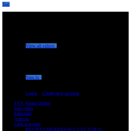
Top
No videos yet!
Click on "Watch later" to put videos here
View all videos
Don't miss new videos
Sign in to see updates from your favourite channels
Sign In
You are not logged in!
Login
|
Create new account
TVV Vaslui Online
Stiri video
Editoriale
Articole
Carti si reviste
REVISTA MERIDIANUL CULTURAL