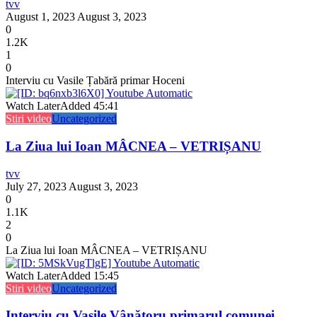
tvv
August 1, 2023
August 3, 2023
0
1.2K
1
0
Interviu cu Vasile Țabără primar Hoceni
Watch Later
Added
45:41
Stiri video
Uncategorized
La Ziua lui Ioan MÂCNEA – VETRIȘANU
tvv
July 27, 2023
August 3, 2023
0
1.1K
2
0
La Ziua lui Ioan MÂCNEA – VETRIȘANU
Watch Later
Added
15:45
Stiri video
Uncategorized
Interviu cu Vasile Vânătoru primarul comunei