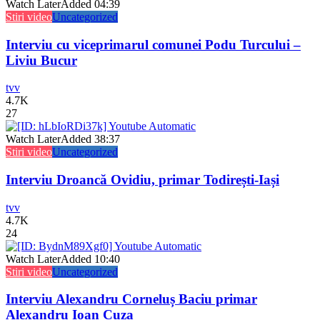
Watch Later
Added
04:39
Stiri video
Uncategorized
Interviu cu viceprimarul comunei Podu Turcului –
Liviu Bucur
tvv
4.7K
27
Watch Later
Added
38:37
Stiri video
Uncategorized
Interviu Droancă Ovidiu, primar Todirești-Iași
tvv
4.7K
24
Watch Later
Added
10:40
Stiri video
Uncategorized
Interviu Alexandru Corneluș Baciu primar
Alexandru Ioan Cuza