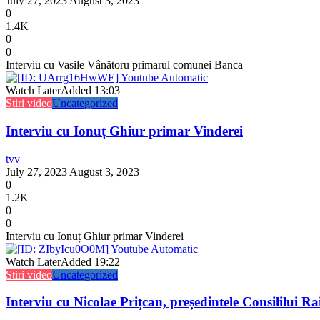
July 27, 2023
August 3, 2023
0
1.4K
0
0
Interviu cu Vasile Vânătoru primarul comunei Banca
Watch Later
Added
13:03
Stiri video
Uncategorized
Interviu cu Ionuț Ghiur primar Vinderei
tvv
July 27, 2023
August 3, 2023
0
1.2K
0
0
Interviu cu Ionuț Ghiur primar Vinderei
Watch Later
Added
19:22
Stiri video
Uncategorized
Interviu cu Nicolae Prițcan, președintele Consililui R