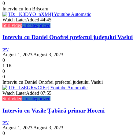
0
Interviu cu Ion Brișcaru
Watch Later
Added
44:45
Stiri video
Uncategorized
Interviu cu Daniel Onofrei prefectul județului Vaslui
tvv
August 1, 2023
August 3, 2023
0
1.1K
0
0
Interviu cu Daniel Onofrei prefectul județului Vaslui
Watch Later
Added
07:55
Stiri video
Uncategorized
Interviu cu Vasile Țabără primar Hoceni
tvv
August 1, 2023
August 3, 2023
0