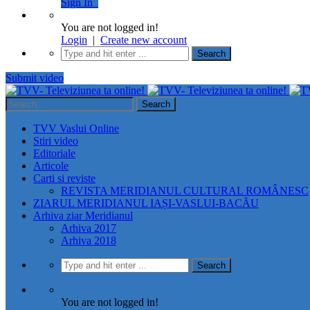
Sign In
You are not logged in!
Login
|
Create new account
Submit video
TVV Vaslui Online
Stiri video
Editoriale
Articole
Carti si reviste
REVISTA MERIDIANUL CULTURAL ROMÂNESC
ZIARUL MERIDIANUL IAȘI-VASLUI-BACĂU
Arhiva ziar Meridianul
Arhiva 2017
Arhiva 2018
You are not logged in!