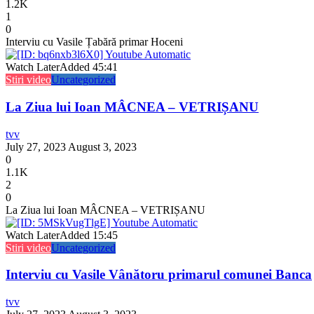
1.2K
1
0
Interviu cu Vasile Țabără primar Hoceni
Watch Later
Added
45:41
Stiri video
Uncategorized
La Ziua lui Ioan MÂCNEA – VETRIȘANU
tvv
July 27, 2023
August 3, 2023
0
1.1K
2
0
La Ziua lui Ioan MÂCNEA – VETRIȘANU
Watch Later
Added
15:45
Stiri video
Uncategorized
Interviu cu Vasile Vânătoru primarul comunei Banca
tvv