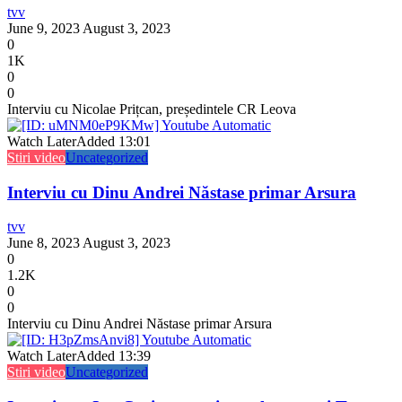
tvv
June 9, 2023
August 3, 2023
0
1K
0
0
Interviu cu Nicolae Prițcan, președintele CR Leova
Watch Later
Added
13:01
Stiri video
Uncategorized
Interviu cu Dinu Andrei Năstase primar Arsura
tvv
June 8, 2023
August 3, 2023
0
1.2K
0
0
Interviu cu Dinu Andrei Năstase primar Arsura
Watch Later
Added
13:39
Stiri video
Uncategorized