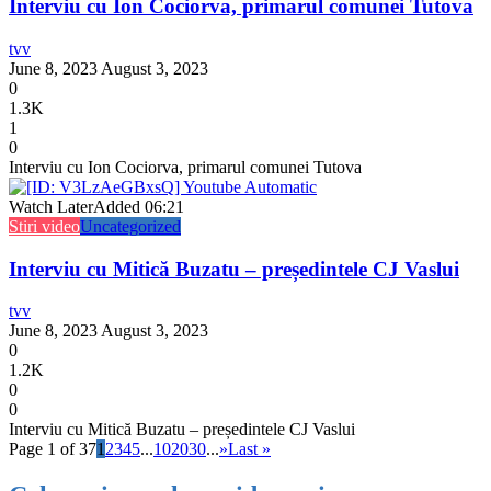
Interviu cu Ion Cociorva, primarul comunei Tutova
tvv
June 8, 2023
August 3, 2023
0
1.3K
1
0
Interviu cu Ion Cociorva, primarul comunei Tutova
Watch Later
Added
06:21
Stiri video
Uncategorized
Interviu cu Mitică Buzatu – președintele CJ Vaslui
tvv
June 8, 2023
August 3, 2023
0
1.2K
0
0
Interviu cu Mitică Buzatu – președintele CJ Vaslui
Page 1 of 37
1
2
3
4
5
...
10
20
30
...
»
Last »