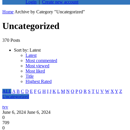
Login
|
Create new account
Home
Archive by Category "Uncategorized"
Uncategorized
370 Posts
Sort by:
Latest
Latest
Most commented
Most viewed
Most liked
Title
Highest Rated
ALL
A
B
C
D
E
F
G
H
I
J
K
L
M
N
O
P
Q
R
S
T
U
V
W
X
Y
Z
Uncategorized
tvv
June 6, 2024
June 6, 2024
0
709
0