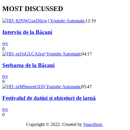
MOST DISCUSSED
12:19
Interviu de la Băcani
tvv
0
04:17
Serbarea de la Băcani
tvv
0
05:47
Festivalul de datini și obiceiuri de iarnă
tvv
0
Copyright © 2022. Created by
Spacehost
.