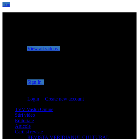
Top
No videos yet!
Click on "Watch later" to put videos here
View all videos
Don't miss new videos
Sign in to see updates from your favourite channels
Sign In
You are not logged in!
Login
|
Create new account
TVV Vaslui Online
Stiri video
Editoriale
Articole
Carti si reviste
REVISTA MERIDIANUL CULTURAL