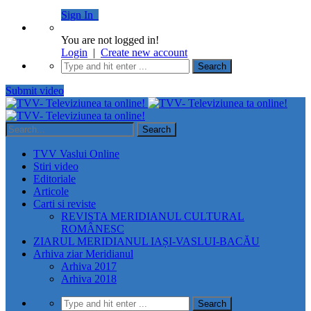
Sign In
You are not logged in!
Login
|
Create new account
Submit video
TVV Vaslui Online
Stiri video
Editoriale
Articole
Carti si reviste
REVISTA MERIDIANUL CULTURAL
ROMÂNESC
ZIARUL MERIDIANUL IAȘI-VASLUI-BACĂU
Arhiva ziar Meridianul
Arhiva 2017
Arhiva 2018