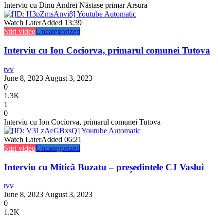
Interviu cu Dinu Andrei Năstase primar Arsura
Watch Later
Added
13:39
Stiri video
Uncategorized
Interviu cu Ion Cociorva, primarul comunei Tutova
tvv
June 8, 2023
August 3, 2023
0
1.3K
1
0
Interviu cu Ion Cociorva, primarul comunei Tutova
Watch Later
Added
06:21
Stiri video
Uncategorized
Interviu cu Mitică Buzatu – președintele CJ Vaslui
tvv
June 8, 2023
August 3, 2023
0
1.2K