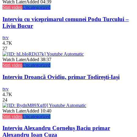
Watch Later
Added
04:39
Stiri video
Uncategorized
Interviu cu viceprimarul comunei Podu Turcului –
Liviu Bucur
tvv
4.7K
27
Watch Later
Added
38:37
Stiri video
Uncategorized
Interviu Droancă Ovidiu, primar Todirești-Iași
tvv
4.7K
24
Watch Later
Added
10:40
Stiri video
Uncategorized
Interviu Alexandru Corneluș Baciu primar
Alexandru Ioan Cuza