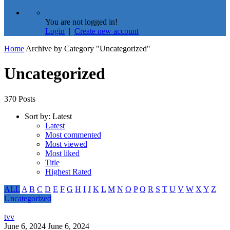
You are not logged in!
Login
|
Create new account
Home
Archive by Category "Uncategorized"
Uncategorized
370 Posts
Sort by:
Latest
Latest
Most commented
Most viewed
Most liked
Title
Highest Rated
ALL
A
B
C
D
E
F
G
H
I
J
K
L
M
N
O
P
Q
R
S
T
U
V
W
X
Y
Z
Uncategorized
tvv
June 6, 2024
June 6, 2024