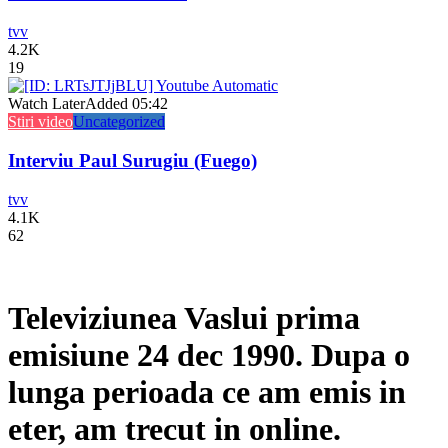
tvv
4.2K
19
Watch Later
Added
05:42
Stiri video
Uncategorized
Interviu Paul Surugiu (Fuego)
tvv
4.1K
62
Televiziunea Vaslui prima
emisiune 24 dec 1990. Dupa o
lunga perioada ce am emis in
eter, am trecut in online.