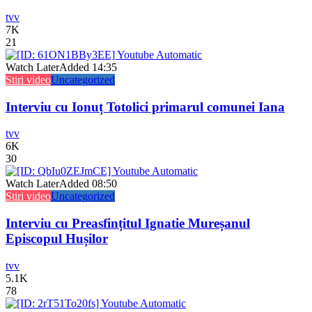
tvv
7K
21
Watch Later
Added
14:35
Stiri video
Uncategorized
Interviu cu Ionuț Totolici primarul comunei Iana
tvv
6K
30
Watch Later
Added
08:50
Stiri video
Uncategorized
Interviu cu Preasfințitul Ignatie Mureșanul
Episcopul Hușilor
tvv
5.1K
78