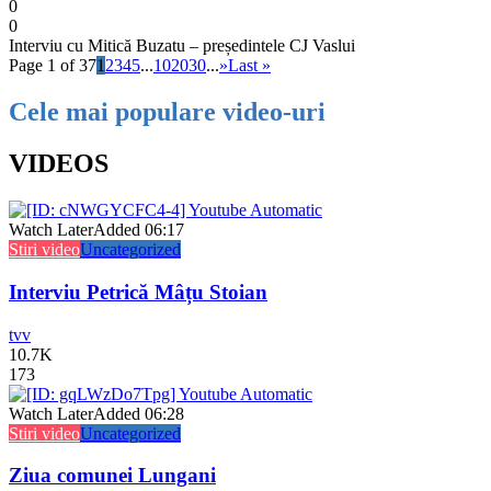
0
0
Interviu cu Mitică Buzatu – președintele CJ Vaslui
Page 1 of 37
1
2
3
4
5
...
10
20
30
...
»
Last »
Cele mai populare video-uri
VIDEOS
Watch Later
Added
06:17
Stiri video
Uncategorized
Interviu Petrică Mâțu Stoian
tvv
10.7K
173
Watch Later
Added
06:28
Stiri video
Uncategorized
Ziua comunei Lungani