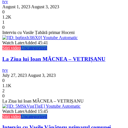
tvv
August 1, 2023
August 3, 2023
0
1.2K
1
0
Interviu cu Vasile Țabără primar Hoceni
Watch Later
Added
45:41
Stiri video
Uncategorized
La Ziua lui Ioan MÂCNEA – VETRIȘANU
tvv
July 27, 2023
August 3, 2023
0
1.1K
2
0
La Ziua lui Ioan MÂCNEA – VETRIȘANU
Watch Later
Added
15:45
Stiri video
Uncategorized
Interviu cu Vasile Vânătoru primarul comunei