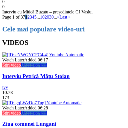
0
0
Interviu cu Mitică Buzatu – președintele CJ Vaslui
Page 1 of 37
1
2
3
4
5
...
10
20
30
...
»
Last »
Cele mai populare video-uri
VIDEOS
Watch Later
Added
06:17
Stiri video
Uncategorized
Interviu Petrică Mâțu Stoian
tvv
10.7K
173
Watch Later
Added
06:28
Stiri video
Uncategorized
Ziua comunei Lungani