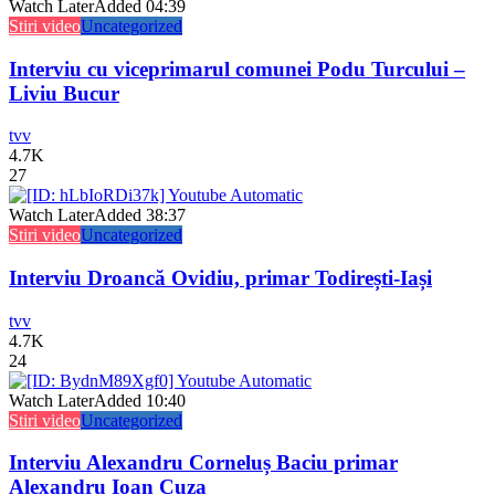
Watch Later
Added
04:39
Stiri video
Uncategorized
Interviu cu viceprimarul comunei Podu Turcului –
Liviu Bucur
tvv
4.7K
27
Watch Later
Added
38:37
Stiri video
Uncategorized
Interviu Droancă Ovidiu, primar Todirești-Iași
tvv
4.7K
24
Watch Later
Added
10:40
Stiri video
Uncategorized
Interviu Alexandru Corneluș Baciu primar
Alexandru Ioan Cuza