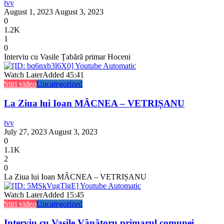
tvv
August 1, 2023
August 3, 2023
0
1.2K
1
0
Interviu cu Vasile Țabără primar Hoceni
Watch Later
Added
45:41
Stiri video
Uncategorized
La Ziua lui Ioan MÂCNEA – VETRIȘANU
tvv
July 27, 2023
August 3, 2023
0
1.1K
2
0
La Ziua lui Ioan MÂCNEA – VETRIȘANU
Watch Later
Added
15:45
Stiri video
Uncategorized
Interviu cu Vasile Vânătoru primarul comunei