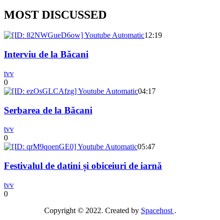
MOST DISCUSSED
12:19
Interviu de la Băcani
tvv
0
04:17
Serbarea de la Băcani
tvv
0
05:47
Festivalul de datini și obiceiuri de iarnă
tvv
0
Copyright © 2022. Created by
Spacehost
.