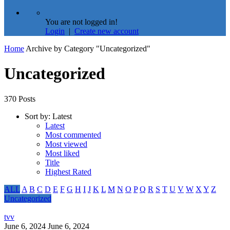
You are not logged in!
Login
|
Create new account
Home
Archive by Category "Uncategorized"
Uncategorized
370 Posts
Sort by:
Latest
Latest
Most commented
Most viewed
Most liked
Title
Highest Rated
ALL
A
B
C
D
E
F
G
H
I
J
K
L
M
N
O
P
Q
R
S
T
U
V
W
X
Y
Z
Uncategorized
tvv
June 6, 2024
June 6, 2024