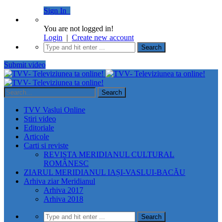
Sign In
You are not logged in!
Login
|
Create new account
Submit video
TVV Vaslui Online
Stiri video
Editoriale
Articole
Carti si reviste
REVISTA MERIDIANUL CULTURAL
ROMÂNESC
ZIARUL MERIDIANUL IAȘI-VASLUI-BACĂU
Arhiva ziar Meridianul
Arhiva 2017
Arhiva 2018