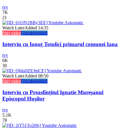
tvv
7K
21
Watch Later
Added
14:35
Stiri video
Uncategorized
Interviu cu Ionuț Totolici primarul comunei Iana
tvv
6K
30
Watch Later
Added
08:50
Stiri video
Uncategorized
Interviu cu Preasfințitul Ignatie Mureșanul
Episcopul Hușilor
tvv
5.1K
78