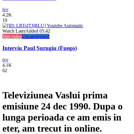
tvv
4.2K
19
Watch Later
Added
05:42
Stiri video
Uncategorized
Interviu Paul Surugiu (Fuego)
tvv
4.1K
62
Televiziunea Vaslui prima
emisiune 24 dec 1990. Dupa o
lunga perioada ce am emis in
eter, am trecut in online.