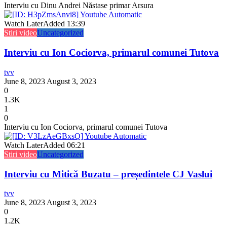
Interviu cu Dinu Andrei Năstase primar Arsura
Watch Later
Added
13:39
Stiri video
Uncategorized
Interviu cu Ion Cociorva, primarul comunei Tutova
tvv
June 8, 2023
August 3, 2023
0
1.3K
1
0
Interviu cu Ion Cociorva, primarul comunei Tutova
Watch Later
Added
06:21
Stiri video
Uncategorized
Interviu cu Mitică Buzatu – președintele CJ Vaslui
tvv
June 8, 2023
August 3, 2023
0
1.2K