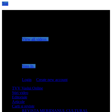
Top
No videos yet!
Click on "Watch later" to put videos here
View all videos
Don't miss new videos
Sign in to see updates from your favourite channels
Sign In
You are not logged in!
Login
|
Create new account
TVV Vaslui Online
Stiri video
Editoriale
Articole
Carti si reviste
REVISTA MERIDIANUL CULTURAL