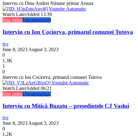
Interviu cu Dinu Andrei Năstase primar Arsura
Watch Later
Added
13:39
Stiri video
Uncategorized
Interviu cu Ion Cociorva, primarul comunei Tutova
tvv
June 8, 2023
August 3, 2023
0
1.3K
1
0
Interviu cu Ion Cociorva, primarul comunei Tutova
Watch Later
Added
06:21
Stiri video
Uncategorized
Interviu cu Mitică Buzatu – președintele CJ Vaslui
tvv
June 8, 2023
August 3, 2023
0
1.2K