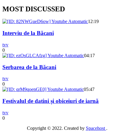
MOST DISCUSSED
12:19
Interviu de la Băcani
tvv
0
04:17
Serbarea de la Băcani
tvv
0
05:47
Festivalul de datini și obiceiuri de iarnă
tvv
0
Copyright © 2022. Created by
Spacehost
.