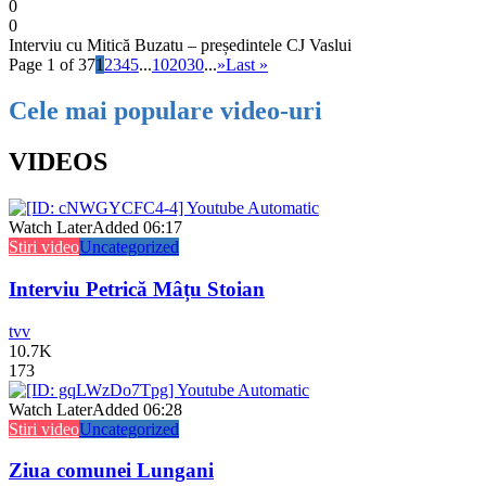
0
0
Interviu cu Mitică Buzatu – președintele CJ Vaslui
Page 1 of 37
1
2
3
4
5
...
10
20
30
...
»
Last »
Cele mai populare video-uri
VIDEOS
Watch Later
Added
06:17
Stiri video
Uncategorized
Interviu Petrică Mâțu Stoian
tvv
10.7K
173
Watch Later
Added
06:28
Stiri video
Uncategorized
Ziua comunei Lungani