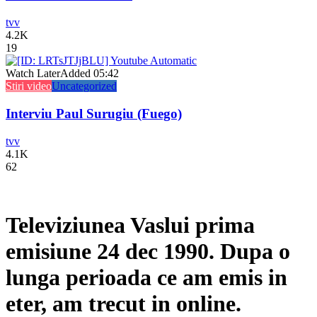
tvv
4.2K
19
Watch Later
Added
05:42
Stiri video
Uncategorized
Interviu Paul Surugiu (Fuego)
tvv
4.1K
62
Televiziunea Vaslui prima
emisiune 24 dec 1990. Dupa o
lunga perioada ce am emis in
eter, am trecut in online.