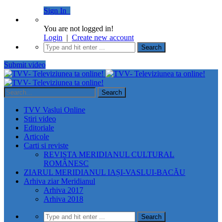
Sign In
You are not logged in!
Login
|
Create new account
Submit video
TVV Vaslui Online
Stiri video
Editoriale
Articole
Carti si reviste
REVISTA MERIDIANUL CULTURAL
ROMÂNESC
ZIARUL MERIDIANUL IAȘI-VASLUI-BACĂU
Arhiva ziar Meridianul
Arhiva 2017
Arhiva 2018