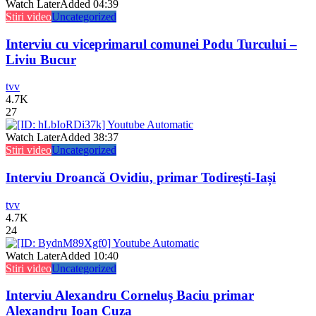
Watch Later
Added
04:39
Stiri video
Uncategorized
Interviu cu viceprimarul comunei Podu Turcului –
Liviu Bucur
tvv
4.7K
27
Watch Later
Added
38:37
Stiri video
Uncategorized
Interviu Droancă Ovidiu, primar Todirești-Iași
tvv
4.7K
24
Watch Later
Added
10:40
Stiri video
Uncategorized
Interviu Alexandru Corneluș Baciu primar
Alexandru Ioan Cuza