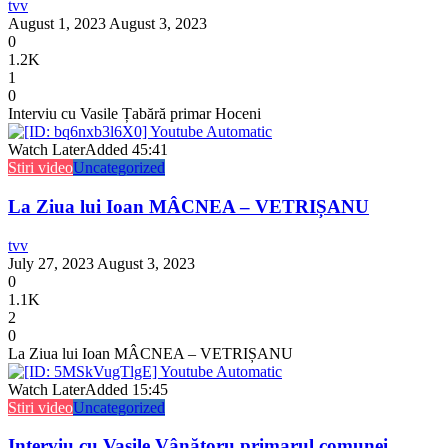
tvv
August 1, 2023
August 3, 2023
0
1.2K
1
0
Interviu cu Vasile Țabără primar Hoceni
Watch Later
Added
45:41
Stiri video
Uncategorized
La Ziua lui Ioan MÂCNEA – VETRIȘANU
tvv
July 27, 2023
August 3, 2023
0
1.1K
2
0
La Ziua lui Ioan MÂCNEA – VETRIȘANU
Watch Later
Added
15:45
Stiri video
Uncategorized
Interviu cu Vasile Vânătoru primarul comunei