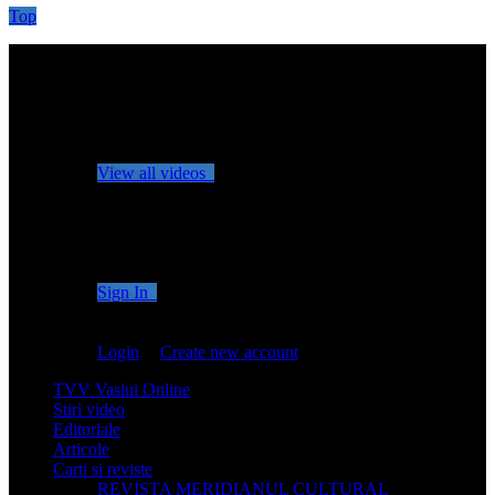
Top
No videos yet!
Click on "Watch later" to put videos here
View all videos
Don't miss new videos
Sign in to see updates from your favourite channels
Sign In
You are not logged in!
Login
|
Create new account
TVV Vaslui Online
Stiri video
Editoriale
Articole
Carti si reviste
REVISTA MERIDIANUL CULTURAL