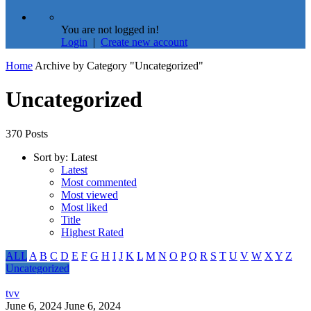
You are not logged in!
Login
|
Create new account
Home
Archive by Category "Uncategorized"
Uncategorized
370 Posts
Sort by:
Latest
Latest
Most commented
Most viewed
Most liked
Title
Highest Rated
ALL
A
B
C
D
E
F
G
H
I
J
K
L
M
N
O
P
Q
R
S
T
U
V
W
X
Y
Z
Uncategorized
tvv
June 6, 2024
June 6, 2024