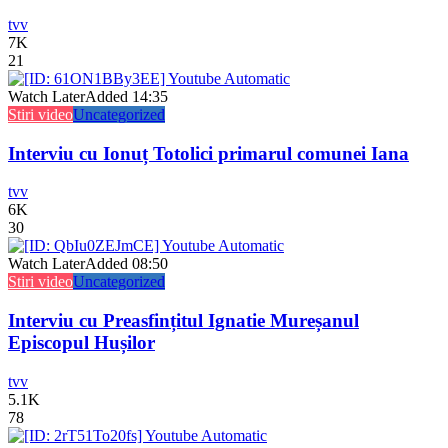
tvv
7K
21
Watch Later
Added
14:35
Stiri video
Uncategorized
Interviu cu Ionuț Totolici primarul comunei Iana
tvv
6K
30
Watch Later
Added
08:50
Stiri video
Uncategorized
Interviu cu Preasfințitul Ignatie Mureșanul
Episcopul Hușilor
tvv
5.1K
78