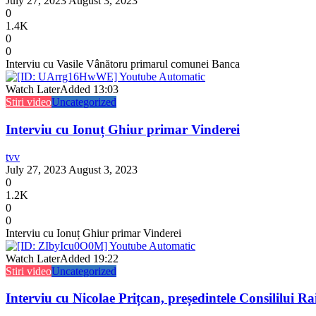
July 27, 2023
August 3, 2023
0
1.4K
0
0
Interviu cu Vasile Vânătoru primarul comunei Banca
Watch Later
Added
13:03
Stiri video
Uncategorized
Interviu cu Ionuț Ghiur primar Vinderei
tvv
July 27, 2023
August 3, 2023
0
1.2K
0
0
Interviu cu Ionuț Ghiur primar Vinderei
Watch Later
Added
19:22
Stiri video
Uncategorized
Interviu cu Nicolae Prițcan, președintele Consililui R