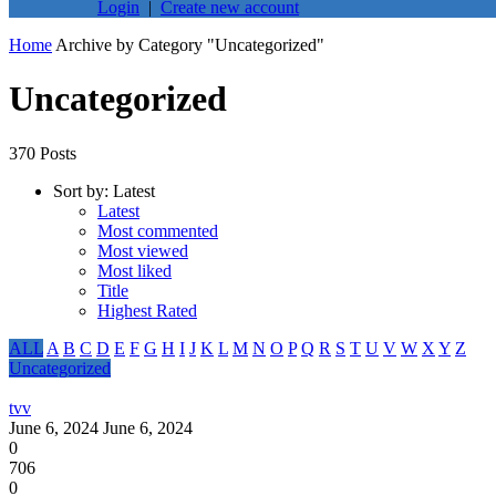
Login
|
Create new account
Home
Archive by Category "Uncategorized"
Uncategorized
370 Posts
Sort by:
Latest
Latest
Most commented
Most viewed
Most liked
Title
Highest Rated
ALL
A
B
C
D
E
F
G
H
I
J
K
L
M
N
O
P
Q
R
S
T
U
V
W
X
Y
Z
Uncategorized
tvv
June 6, 2024
June 6, 2024
0
706
0