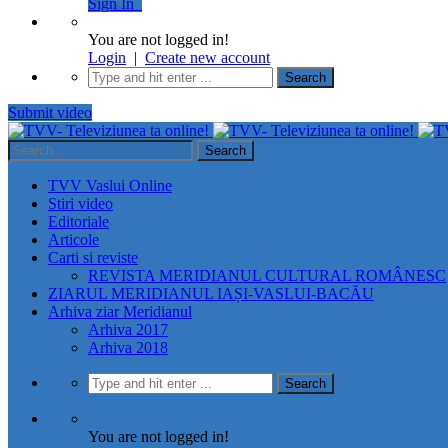
Sign In
You are not logged in!
Login
|
Create new account
Submit video
TVV Vaslui Online
Stiri video
Editoriale
Articole
Carti si reviste
REVISTA MERIDIANUL CULTURAL ROMÂNESC
ZIARUL MERIDIANUL IAȘI-VASLUI-BACĂU
Arhiva ziar Meridianul
Arhiva 2017
Arhiva 2018
You are not logged in!