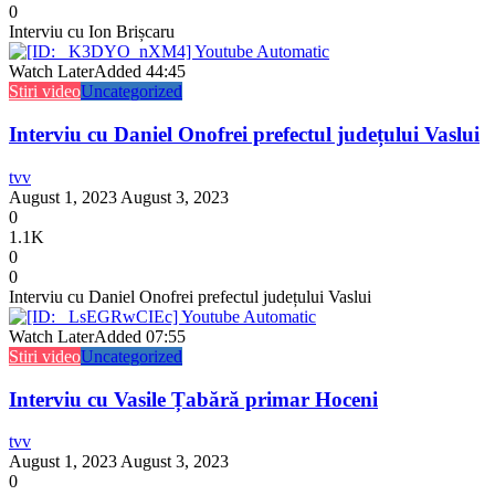
0
Interviu cu Ion Brișcaru
Watch Later
Added
44:45
Stiri video
Uncategorized
Interviu cu Daniel Onofrei prefectul județului Vaslui
tvv
August 1, 2023
August 3, 2023
0
1.1K
0
0
Interviu cu Daniel Onofrei prefectul județului Vaslui
Watch Later
Added
07:55
Stiri video
Uncategorized
Interviu cu Vasile Țabără primar Hoceni
tvv
August 1, 2023
August 3, 2023
0