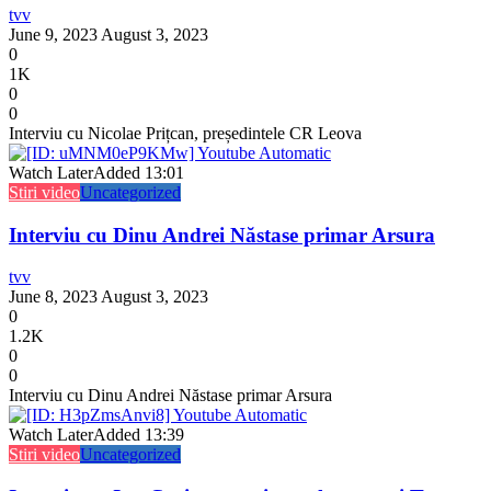
tvv
June 9, 2023
August 3, 2023
0
1K
0
0
Interviu cu Nicolae Prițcan, președintele CR Leova
Watch Later
Added
13:01
Stiri video
Uncategorized
Interviu cu Dinu Andrei Năstase primar Arsura
tvv
June 8, 2023
August 3, 2023
0
1.2K
0
0
Interviu cu Dinu Andrei Năstase primar Arsura
Watch Later
Added
13:39
Stiri video
Uncategorized