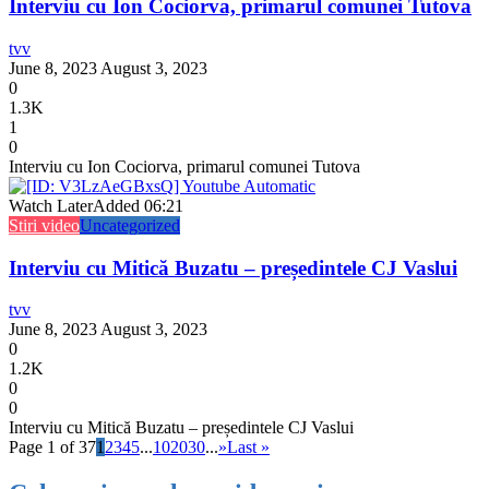
Interviu cu Ion Cociorva, primarul comunei Tutova
tvv
June 8, 2023
August 3, 2023
0
1.3K
1
0
Interviu cu Ion Cociorva, primarul comunei Tutova
Watch Later
Added
06:21
Stiri video
Uncategorized
Interviu cu Mitică Buzatu – președintele CJ Vaslui
tvv
June 8, 2023
August 3, 2023
0
1.2K
0
0
Interviu cu Mitică Buzatu – președintele CJ Vaslui
Page 1 of 37
1
2
3
4
5
...
10
20
30
...
»
Last »