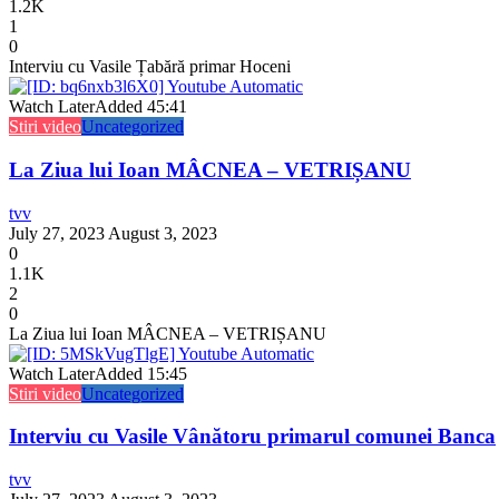
1.2K
1
0
Interviu cu Vasile Țabără primar Hoceni
Watch Later
Added
45:41
Stiri video
Uncategorized
La Ziua lui Ioan MÂCNEA – VETRIȘANU
tvv
July 27, 2023
August 3, 2023
0
1.1K
2
0
La Ziua lui Ioan MÂCNEA – VETRIȘANU
Watch Later
Added
15:45
Stiri video
Uncategorized
Interviu cu Vasile Vânătoru primarul comunei Banca
tvv