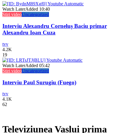
Watch Later
Added
10:40
Stiri video
Uncategorized
Interviu Alexandru Corneluș Baciu primar
Alexandru Ioan Cuza
tvv
4.2K
19
Watch Later
Added
05:42
Stiri video
Uncategorized
Interviu Paul Surugiu (Fuego)
tvv
4.1K
62
Televiziunea Vaslui prima