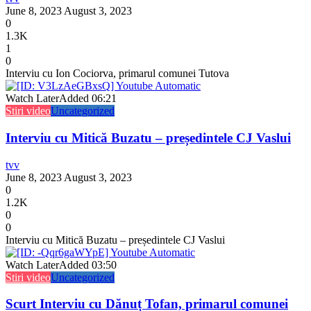
June 8, 2023
August 3, 2023
0
1.3K
1
0
Interviu cu Ion Cociorva, primarul comunei Tutova
Watch Later
Added
06:21
Stiri video
Uncategorized
Interviu cu Mitică Buzatu – președintele CJ Vaslui
tvv
June 8, 2023
August 3, 2023
0
1.2K
0
0
Interviu cu Mitică Buzatu – președintele CJ Vaslui
Watch Later
Added
03:50
Stiri video
Uncategorized
Scurt Interviu cu Dănuț Tofan, primarul comunei