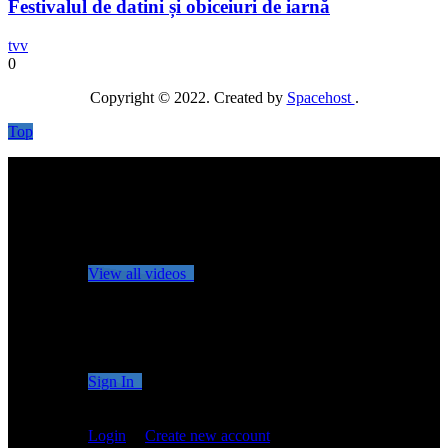
Festivalul de datini și obiceiuri de iarnă
tvv
0
Copyright © 2022. Created by
Spacehost
.
Top
No videos yet!
Click on "Watch later" to put videos here
View all videos
Don't miss new videos
Sign in to see updates from your favourite channels
Sign In
You are not logged in!
Login
|
Create new account