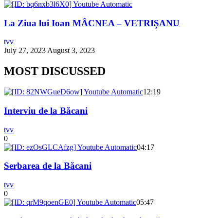
La Ziua lui Ioan MÂCNEA – VETRIȘANU
tvv
July 27, 2023
August 3, 2023
MOST DISCUSSED
12:19
Interviu de la Băcani
tvv
0
04:17
Serbarea de la Băcani
tvv
0
05:47