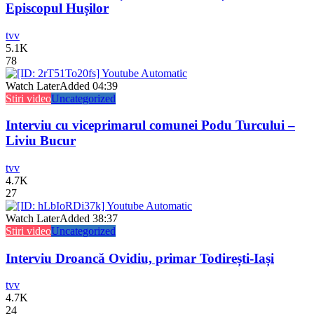
Episcopul Hușilor
tvv
5.1K
78
Watch Later
Added
04:39
Stiri video
Uncategorized
Interviu cu viceprimarul comunei Podu Turcului –
Liviu Bucur
tvv
4.7K
27
Watch Later
Added
38:37
Stiri video
Uncategorized
Interviu Droancă Ovidiu, primar Todirești-Iași
tvv
4.7K
24