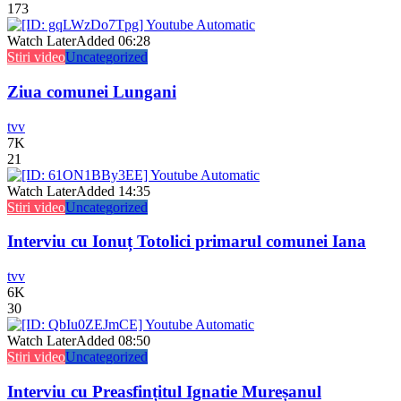
173
Watch Later
Added
06:28
Stiri video
Uncategorized
Ziua comunei Lungani
tvv
7K
21
Watch Later
Added
14:35
Stiri video
Uncategorized
Interviu cu Ionuț Totolici primarul comunei Iana
tvv
6K
30
Watch Later
Added
08:50
Stiri video
Uncategorized
Interviu cu Preasfințitul Ignatie Mureșanul