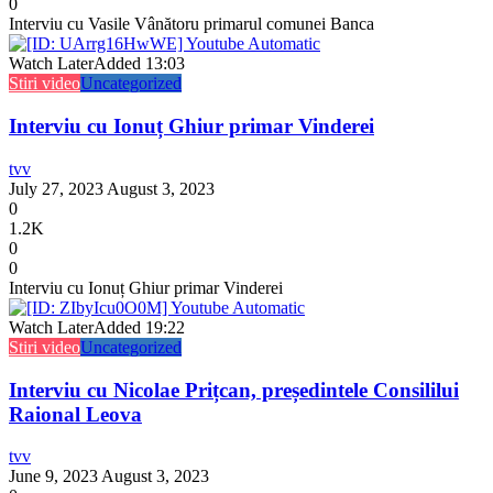
0
Interviu cu Vasile Vânătoru primarul comunei Banca
Watch Later
Added
13:03
Stiri video
Uncategorized
Interviu cu Ionuț Ghiur primar Vinderei
tvv
July 27, 2023
August 3, 2023
0
1.2K
0
0
Interviu cu Ionuț Ghiur primar Vinderei
Watch Later
Added
19:22
Stiri video
Uncategorized
Interviu cu Nicolae Prițcan, președintele Consililui
Raional Leova
tvv
June 9, 2023
August 3, 2023