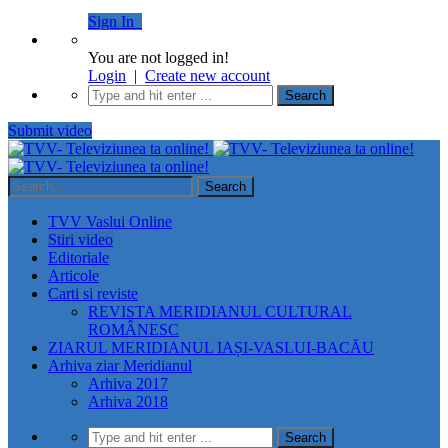
Sign In
You are not logged in!
Login
|
Create new account
Submit video
TVV Vaslui Online
Stiri video
Editoriale
Articole
Carti si reviste
REVISTA MERIDIANUL CULTURAL
ROMÂNESC
ZIARUL MERIDIANUL IAȘI-VASLUI-BACĂU
Arhiva ziar Meridianul
Arhiva 2017
Arhiva 2018