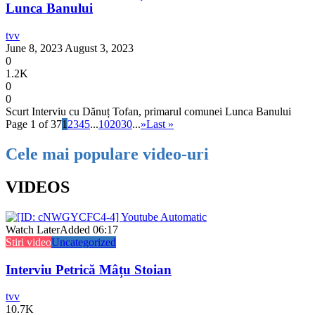
Lunca Banului
tvv
June 8, 2023
August 3, 2023
0
1.2K
0
0
Scurt Interviu cu Dănuț Tofan, primarul comunei Lunca Banului
Page 1 of 37
1
2
3
4
5
...
10
20
30
...
»
Last »
Cele mai populare video-uri
VIDEOS
Watch Later
Added
06:17
Stiri video
Uncategorized
Interviu Petrică Mâțu Stoian
tvv
10.7K