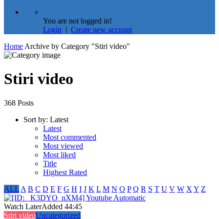
You are not logged in!
Login
|
Create new account
Home
Archive by Category "Stiri video"
Stiri video
368 Posts
Sort by:
Latest
Latest
Most commented
Most viewed
Most liked
Title
Highest Rated
ALL
A
B
C
D
E
F
G
H
I
J
K
L
M
N
O
P
Q
R
S
T
U
V
W
X
Y
Z
Watch Later
Added
44:45
Stiri video
Uncategorized