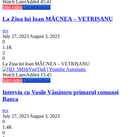
Watch Later
Added
45:41
Stiri video
Uncategorized
La Ziua lui Ioan MÂCNEA – VETRIȘANU
tvv
July 27, 2023
August 3, 2023
0
1.1K
2
0
La Ziua lui Ioan MÂCNEA – VETRIȘANU
Watch Later
Added
15:45
Stiri video
Uncategorized
Interviu cu Vasile Vânătoru primarul comunei
Banca
tvv
July 27, 2023
August 3, 2023
0
1.4K
0