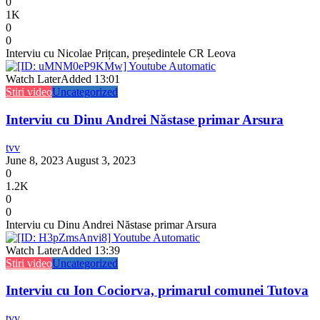
0
1K
0
0
Interviu cu Nicolae Prițcan, președintele CR Leova
Watch Later
Added
13:01
Stiri video
Uncategorized
Interviu cu Dinu Andrei Năstase primar Arsura
tvv
June 8, 2023
August 3, 2023
0
1.2K
0
0
Interviu cu Dinu Andrei Năstase primar Arsura
Watch Later
Added
13:39
Stiri video
Uncategorized
Interviu cu Ion Cociorva, primarul comunei Tutova
tvv