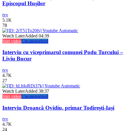
Episcopul Hușilor
tvv
5.1K
78
Watch Later
Added
04:39
Stiri video
Uncategorized
Interviu cu viceprimarul comunei Podu Turcului –
Liviu Bucur
tvv
4.7K
27
Watch Later
Added
38:37
Stiri video
Uncategorized
Interviu Droancă Ovidiu, primar Todirești-Iași
tvv
4.7K
24