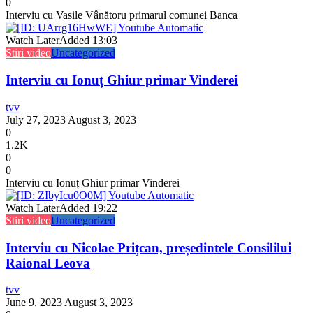
0
Interviu cu Vasile Vânătoru primarul comunei Banca
Watch Later
Added
13:03
Stiri video
Uncategorized
Interviu cu Ionuț Ghiur primar Vinderei
tvv
July 27, 2023
August 3, 2023
0
1.2K
0
0
Interviu cu Ionuț Ghiur primar Vinderei
Watch Later
Added
19:22
Stiri video
Uncategorized
Interviu cu Nicolae Prițcan, președintele Consililui
Raional Leova
tvv
June 9, 2023
August 3, 2023