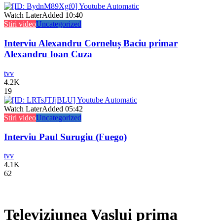
Watch Later
Added
10:40
Stiri video
Uncategorized
Interviu Alexandru Corneluș Baciu primar
Alexandru Ioan Cuza
tvv
4.2K
19
Watch Later
Added
05:42
Stiri video
Uncategorized
Interviu Paul Surugiu (Fuego)
tvv
4.1K
62
Televiziunea Vaslui prima