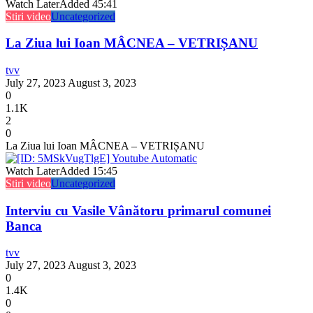
Watch Later
Added
45:41
Stiri video
Uncategorized
La Ziua lui Ioan MÂCNEA – VETRIȘANU
tvv
July 27, 2023
August 3, 2023
0
1.1K
2
0
La Ziua lui Ioan MÂCNEA – VETRIȘANU
Watch Later
Added
15:45
Stiri video
Uncategorized
Interviu cu Vasile Vânătoru primarul comunei
Banca
tvv
July 27, 2023
August 3, 2023
0
1.4K
0