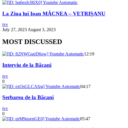
La Ziua lui Ioan MÂCNEA – VETRIȘANU
tvv
July 27, 2023
August 3, 2023
MOST DISCUSSED
12:19
Interviu de la Băcani
tvv
0
04:17
Serbarea de la Băcani
tvv
0
05:47