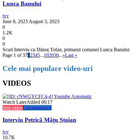
Lunca Banului
tvv
June 8, 2023
August 3, 2023
0
1.2K
0
0
Scurt Interviu cu Dănuț Tofan, primarul comunei Lunca Banului
Page 1 of 37
1
2
3
4
5
...
10
20
30
...
»
Last »
Cele mai populare video-uri
VIDEOS
Watch Later
Added
06:17
Stiri video
Uncategorized
Interviu Petrică Mâțu Stoian
tvv
10.7K