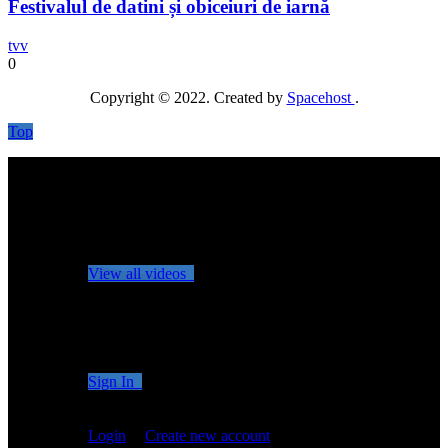
Festivalul de datini și obiceiuri de iarnă
tvv
0
Copyright © 2022. Created by
Spacehost
.
Top
No videos yet!
Click on "Watch later" to put videos here
View all videos
Don't miss new videos
Sign in to see updates from your favourite channels
Sign In
You are not logged in!
Login
|
Create new account