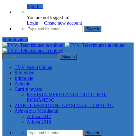
Sign In
You are not logged in!
Login
|
Create new account
Submit video
TVV Vaslui Online
Stiri video
Editoriale
Articole
Carti si reviste
REVISTA MERIDIANUL CULTURAL
ROMÂNESC
ZIARUL MERIDIANUL IAȘI-VASLUI-BACĂU
Arhiva ziar Meridianul
Arhiva 2017
Arhiva 2018