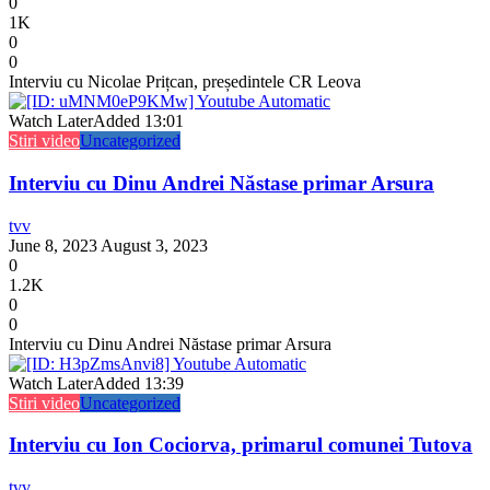
0
1K
0
0
Interviu cu Nicolae Prițcan, președintele CR Leova
Watch Later
Added
13:01
Stiri video
Uncategorized
Interviu cu Dinu Andrei Năstase primar Arsura
tvv
June 8, 2023
August 3, 2023
0
1.2K
0
0
Interviu cu Dinu Andrei Năstase primar Arsura
Watch Later
Added
13:39
Stiri video
Uncategorized
Interviu cu Ion Cociorva, primarul comunei Tutova
tvv