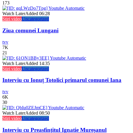
173
Watch Later
Added
06:28
Stiri video
Uncategorized
Ziua comunei Lungani
tvv
7K
21
Watch Later
Added
14:35
Stiri video
Uncategorized
Interviu cu Ionuț Totolici primarul comunei Iana
tvv
6K
30
Watch Later
Added
08:50
Stiri video
Uncategorized
Interviu cu Preasfințitul Ignatie Mureșanul