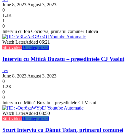
June 8, 2023
August 3, 2023
0
1.3K
1
0
Interviu cu Ion Cociorva, primarul comunei Tutova
Watch Later
Added
06:21
Stiri video
Uncategorized
Interviu cu Mitică Buzatu – președintele CJ Vaslui
tvv
June 8, 2023
August 3, 2023
0
1.2K
0
0
Interviu cu Mitică Buzatu – președintele CJ Vaslui
Watch Later
Added
03:50
Stiri video
Uncategorized
Scurt Interviu cu Dănuț Tofan, primarul comunei