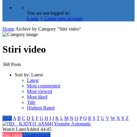
You are not logged in!
Login
|
Create new account
Home
Archive by Category "Stiri video"
Stiri video
368 Posts
Sort by:
Latest
Latest
Most commented
Most viewed
Most liked
Title
Highest Rated
ALL
A
B
C
D
E
F
G
H
I
J
K
L
M
N
O
P
Q
R
S
T
U
V
W
X
Y
Z
Watch Later
Added
44:45
Stiri video
Uncategorized