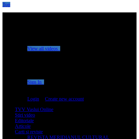
Top
No videos yet!
Click on "Watch later" to put videos here
View all videos
Don't miss new videos
Sign in to see updates from your favourite channels
Sign In
You are not logged in!
Login
|
Create new account
TVV Vaslui Online
Stiri video
Editoriale
Articole
Carti si reviste
REVISTA MERIDIANUL CULTURAL