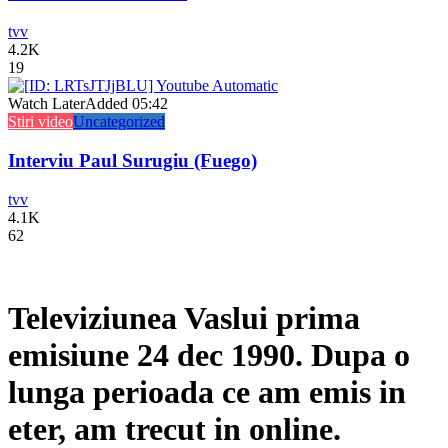
tvv
4.2K
19
Watch Later
Added
05:42
Stiri video
Uncategorized
Interviu Paul Surugiu (Fuego)
tvv
4.1K
62
Televiziunea Vaslui prima
emisiune 24 dec 1990. Dupa o
lunga perioada ce am emis in
eter, am trecut in online.