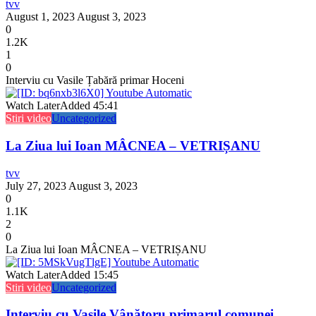
tvv
August 1, 2023
August 3, 2023
0
1.2K
1
0
Interviu cu Vasile Țabără primar Hoceni
Watch Later
Added
45:41
Stiri video
Uncategorized
La Ziua lui Ioan MÂCNEA – VETRIȘANU
tvv
July 27, 2023
August 3, 2023
0
1.1K
2
0
La Ziua lui Ioan MÂCNEA – VETRIȘANU
Watch Later
Added
15:45
Stiri video
Uncategorized
Interviu cu Vasile Vânătoru primarul comunei