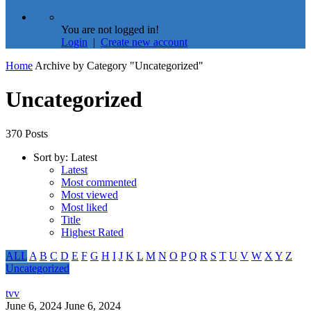
You are not logged in!
Login
|
Create new account
Home
Archive by Category "Uncategorized"
Uncategorized
370 Posts
Sort by:
Latest
Latest
Most commented
Most viewed
Most liked
Title
Highest Rated
ALL
A
B
C
D
E
F
G
H
I
J
K
L
M
N
O
P
Q
R
S
T
U
V
W
X
Y
Z
Uncategorized
tvv
June 6, 2024
June 6, 2024