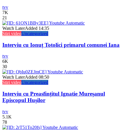
tvv
7K
21
Watch Later
Added
14:35
Stiri video
Uncategorized
Interviu cu Ionuț Totolici primarul comunei Iana
tvv
6K
30
Watch Later
Added
08:50
Stiri video
Uncategorized
Interviu cu Preasfințitul Ignatie Mureșanul
Episcopul Hușilor
tvv
5.1K
78