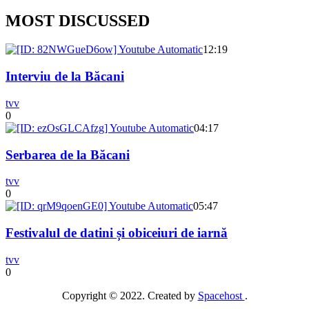
MOST DISCUSSED
12:19
Interviu de la Băcani
tvv
0
04:17
Serbarea de la Băcani
tvv
0
05:47
Festivalul de datini și obiceiuri de iarnă
tvv
0
Copyright © 2022. Created by
Spacehost
.