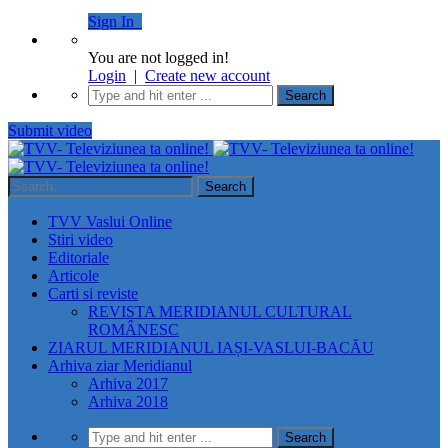
Sign In
You are not logged in!
Login
|
Create new account
Submit video
TVV Vaslui Online
Stiri video
Editoriale
Articole
Carti si reviste
REVISTA MERIDIANUL CULTURAL
ROMÂNESC
ZIARUL MERIDIANUL IAȘI-VASLUI-BACĂU
Arhiva ziar Meridianul
Arhiva 2017
Arhiva 2018