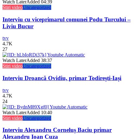
Watch Later
Added
04:39
Stiri video
Uncategorized
Interviu cu viceprimarul comunei Podu Turcului –
Liviu Bucur
tvv
4.7K
27
Watch Later
Added
38:37
Stiri video
Uncategorized
Interviu Droancă Ovidiu, primar Todirești-Iași
tvv
4.7K
24
Watch Later
Added
10:40
Stiri video
Uncategorized
Interviu Alexandru Corneluș Baciu primar
Alexandru Ioan Cuza