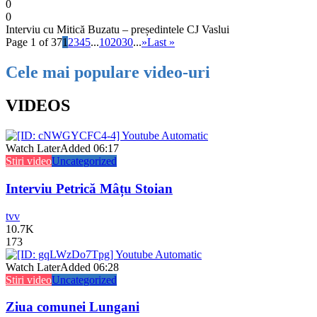
0
0
Interviu cu Mitică Buzatu – președintele CJ Vaslui
Page 1 of 37
1
2
3
4
5
...
10
20
30
...
»
Last »
Cele mai populare video-uri
VIDEOS
Watch Later
Added
06:17
Stiri video
Uncategorized
Interviu Petrică Mâțu Stoian
tvv
10.7K
173
Watch Later
Added
06:28
Stiri video
Uncategorized
Ziua comunei Lungani