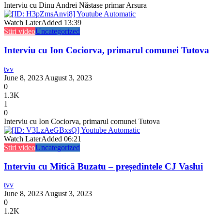
Interviu cu Dinu Andrei Năstase primar Arsura
Watch Later
Added
13:39
Stiri video
Uncategorized
Interviu cu Ion Cociorva, primarul comunei Tutova
tvv
June 8, 2023
August 3, 2023
0
1.3K
1
0
Interviu cu Ion Cociorva, primarul comunei Tutova
Watch Later
Added
06:21
Stiri video
Uncategorized
Interviu cu Mitică Buzatu – președintele CJ Vaslui
tvv
June 8, 2023
August 3, 2023
0
1.2K