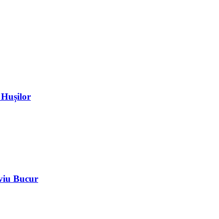
 Hușilor
iviu Bucur