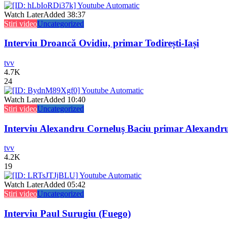
Watch Later
Added
38:37
Stiri video
Uncategorized
Interviu Droancă Ovidiu, primar Todirești-Iași
tvv
4.7K
24
Watch Later
Added
10:40
Stiri video
Uncategorized
Interviu Alexandru Corneluș Baciu primar Alexandr
tvv
4.2K
19
Watch Later
Added
05:42
Stiri video
Uncategorized
Interviu Paul Surugiu (Fuego)