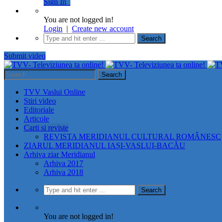
Sign In
You are not logged in!
Login
|
Create new account
Submit video
TVV Vaslui Online
Stiri video
Editoriale
Articole
Carti si reviste
REVISTA MERIDIANUL CULTURAL ROMÂNESC
ZIARUL MERIDIANUL IAȘI-VASLUI-BACĂU
Arhiva ziar Meridianul
Arhiva 2017
Arhiva 2018
You are not logged in!