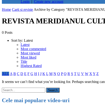
Login
|
Create new account
Home
Carti si reviste
Archive by Category "REVISTA MERID
REVISTA MERIDIANUL CU
0 Posts
Sort by:
Latest
Latest
Most commented
Most viewed
Most liked
Title
Highest Rated
ALL
A
B
C
D
E
F
G
H
I
J
K
L
M
N
O
P
Q
R
S
T
U
V
W
X
Y
Z
It seems we can’t find what you’re looking for. Perhaps searching can
Cele mai populare video-uri