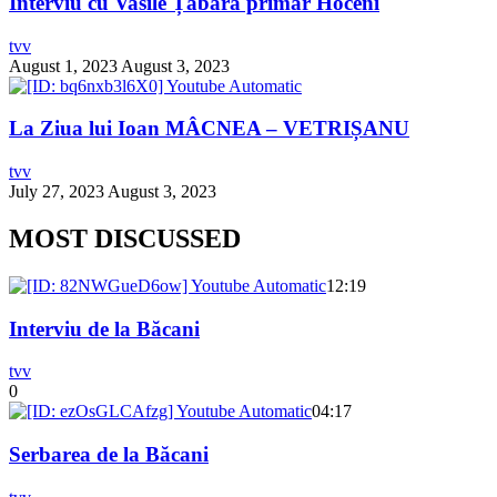
Interviu cu Vasile Țabără primar Hoceni
tvv
August 1, 2023
August 3, 2023
La Ziua lui Ioan MÂCNEA – VETRIȘANU
tvv
July 27, 2023
August 3, 2023
MOST DISCUSSED
12:19
Interviu de la Băcani
tvv
0
04:17
Serbarea de la Băcani