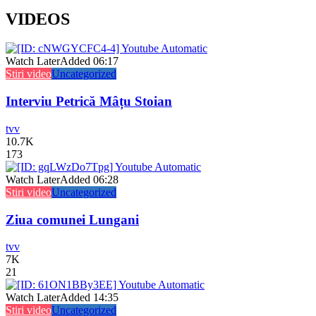
VIDEOS
Watch Later
Added
06:17
Stiri video
Uncategorized
Interviu Petrică Mâțu Stoian
tvv
10.7K
173
Watch Later
Added
06:28
Stiri video
Uncategorized
Ziua comunei Lungani
tvv
7K
21
Watch Later
Added
14:35
Stiri video
Uncategorized