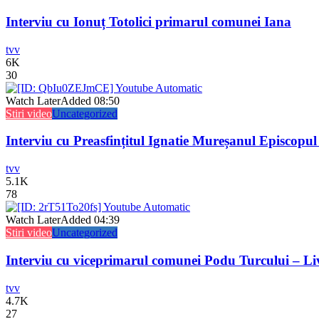
Interviu cu Ionuț Totolici primarul comunei Iana
tvv
6K
30
Watch Later
Added
08:50
Stiri video
Uncategorized
Interviu cu Preasfințitul Ignatie Mureșanul Episcopul
tvv
5.1K
78
Watch Later
Added
04:39
Stiri video
Uncategorized
Interviu cu viceprimarul comunei Podu Turcului – L
tvv
4.7K
27