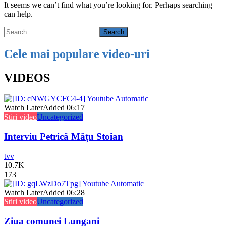
It seems we can’t find what you’re looking for. Perhaps searching
can help.
Cele mai populare video-uri
VIDEOS
Watch Later
Added
06:17
Stiri video
Uncategorized
Interviu Petrică Mâțu Stoian
tvv
10.7K
173
Watch Later
Added
06:28
Stiri video
Uncategorized
Ziua comunei Lungani