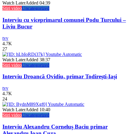
Watch Later
Added
04:39
Stiri video
Uncategorized
Interviu cu viceprimarul comunei Podu Turcului –
Liviu Bucur
tvv
4.7K
27
Watch Later
Added
38:37
Stiri video
Uncategorized
Interviu Droancă Ovidiu, primar Todirești-Iași
tvv
4.7K
24
Watch Later
Added
10:40
Stiri video
Uncategorized
Interviu Alexandru Corneluș Baciu primar
Alexandru Ioan Cuza