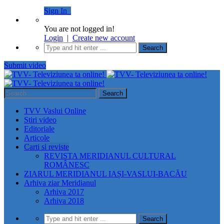
Sign In
You are not logged in!
Login
|
Create new account
Submit video
TVV Vaslui Online
Stiri video
Editoriale
Articole
Carti si reviste
REVISTA MERIDIANUL CULTURAL
ROMÂNESC
ZIARUL MERIDIANUL IAȘI-VASLUI-BACĂU
Arhiva ziar Meridianul
Arhiva 2017
Arhiva 2018