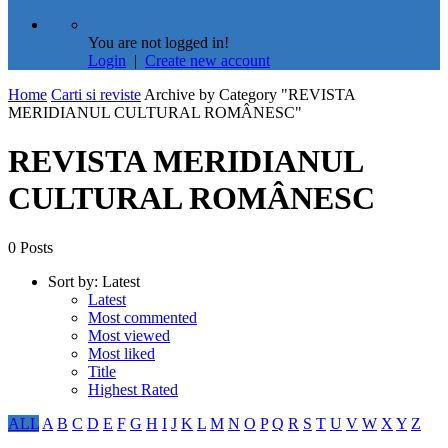
You are not logged in!
Login
|
Create new account
Home
Carti si reviste
Archive by Category "REVISTA
MERIDIANUL CULTURAL ROMÂNESC"
REVISTA MERIDIANUL
CULTURAL ROMÂNESC
0 Posts
Sort by:
Latest
Latest
Most commented
Most viewed
Most liked
Title
Highest Rated
ALL
A
B
C
D
E
F
G
H
I
J
K
L
M
N
O
P
Q
R
S
T
U
V
W
X
Y
Z