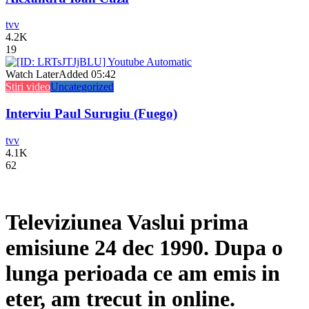
tvv
4.2K
19
Watch Later
Added
05:42
Stiri video
Uncategorized
Interviu Paul Surugiu (Fuego)
tvv
4.1K
62
Televiziunea Vaslui prima
emisiune 24 dec 1990. Dupa o
lunga perioada ce am emis in
eter, am trecut in online.