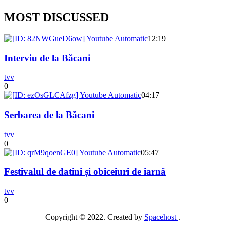
MOST DISCUSSED
12:19
Interviu de la Băcani
tvv
0
04:17
Serbarea de la Băcani
tvv
0
05:47
Festivalul de datini și obiceiuri de iarnă
tvv
0
Copyright © 2022. Created by
Spacehost
.