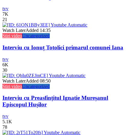
tvv
7K
21
Watch Later
Added
14:35
Stiri video
Uncategorized
Interviu cu Ionuț Totolici primarul comunei Iana
tvv
6K
30
Watch Later
Added
08:50
Stiri video
Uncategorized
Interviu cu Preasfințitul Ignatie Mureșanul
Episcopul Hușilor
tvv
5.1K
78