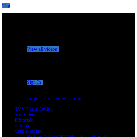
Top
No videos yet!
Click on "Watch later" to put videos here
View all videos
Don't miss new videos
Sign in to see updates from your favourite channels
Sign In
You are not logged in!
Login
|
Create new account
TVV Vaslui Online
Stiri video
Editoriale
Articole
Carti si reviste
REVISTA MERIDIANUL CULTURAL