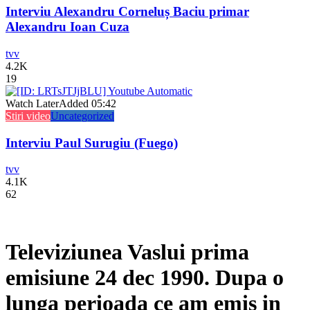
Interviu Alexandru Corneluș Baciu primar
Alexandru Ioan Cuza
tvv
4.2K
19
Watch Later
Added
05:42
Stiri video
Uncategorized
Interviu Paul Surugiu (Fuego)
tvv
4.1K
62
Televiziunea Vaslui prima
emisiune 24 dec 1990. Dupa o
lunga perioada ce am emis in