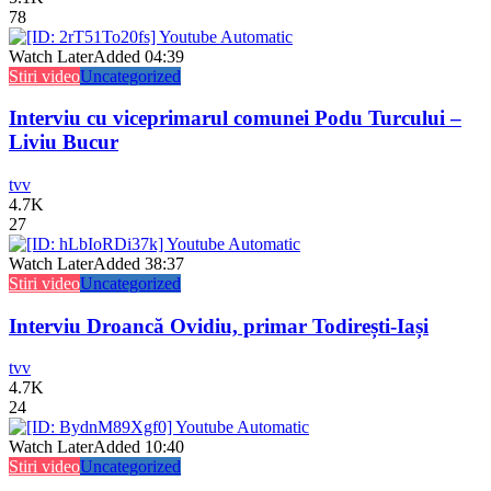
78
Watch Later
Added
04:39
Stiri video
Uncategorized
Interviu cu viceprimarul comunei Podu Turcului –
Liviu Bucur
tvv
4.7K
27
Watch Later
Added
38:37
Stiri video
Uncategorized
Interviu Droancă Ovidiu, primar Todirești-Iași
tvv
4.7K
24
Watch Later
Added
10:40
Stiri video
Uncategorized