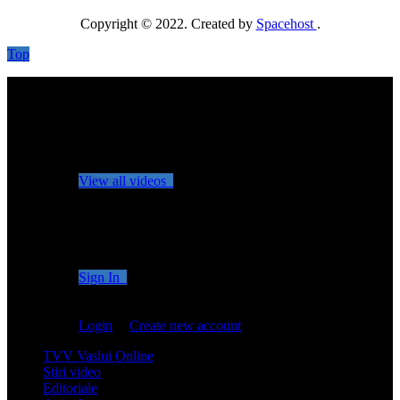
Copyright © 2022. Created by
Spacehost
.
Top
No videos yet!
Click on "Watch later" to put videos here
View all videos
Don't miss new videos
Sign in to see updates from your favourite channels
Sign In
You are not logged in!
Login
|
Create new account
TVV Vaslui Online
Stiri video
Editoriale