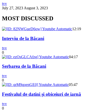
tvv
July 27, 2023
August 3, 2023
MOST DISCUSSED
12:19
Interviu de la Băcani
tvv
0
04:17
Serbarea de la Băcani
tvv
0
05:47
Festivalul de datini și obiceiuri de iarnă
tvv
0