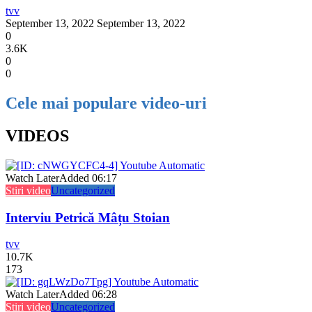
tvv
September 13, 2022
September 13, 2022
0
3.6K
0
0
Cele mai populare video-uri
VIDEOS
Watch Later
Added
06:17
Stiri video
Uncategorized
Interviu Petrică Mâțu Stoian
tvv
10.7K
173
Watch Later
Added
06:28
Stiri video
Uncategorized