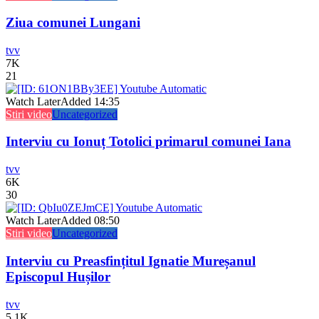
Ziua comunei Lungani
tvv
7K
21
Watch Later
Added
14:35
Stiri video
Uncategorized
Interviu cu Ionuț Totolici primarul comunei Iana
tvv
6K
30
Watch Later
Added
08:50
Stiri video
Uncategorized
Interviu cu Preasfințitul Ignatie Mureșanul
Episcopul Hușilor
tvv
5.1K