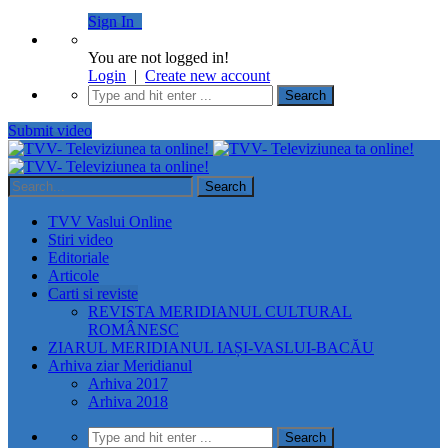
Sign In
You are not logged in!
Login
|
Create new account
Submit video
TVV Vaslui Online
Stiri video
Editoriale
Articole
Carti si reviste
REVISTA MERIDIANUL CULTURAL
ROMÂNESC
ZIARUL MERIDIANUL IAȘI-VASLUI-BACĂU
Arhiva ziar Meridianul
Arhiva 2017
Arhiva 2018