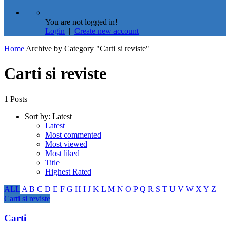
You are not logged in!
Login
|
Create new account
Home
Archive by Category "Carti si reviste"
Carti si reviste
1 Posts
Sort by:
Latest
Latest
Most commented
Most viewed
Most liked
Title
Highest Rated
ALL
A
B
C
D
E
F
G
H
I
J
K
L
M
N
O
P
Q
R
S
T
U
V
W
X
Y
Z
Carti si reviste
Carti