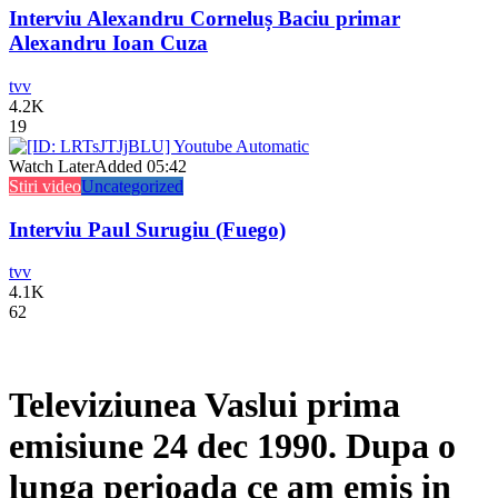
Interviu Alexandru Corneluș Baciu primar
Alexandru Ioan Cuza
tvv
4.2K
19
Watch Later
Added
05:42
Stiri video
Uncategorized
Interviu Paul Surugiu (Fuego)
tvv
4.1K
62
Televiziunea Vaslui prima
emisiune 24 dec 1990. Dupa o
lunga perioada ce am emis in