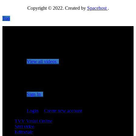
Copyright © 2022. Created by
Spacehost
.
Top
No videos yet!
Click on "Watch later" to put videos here
View all videos
Don't miss new videos
Sign in to see updates from your favourite channels
Sign In
You are not logged in!
Login
|
Create new account
TVV Vaslui Online
Stiri video
Editoriale