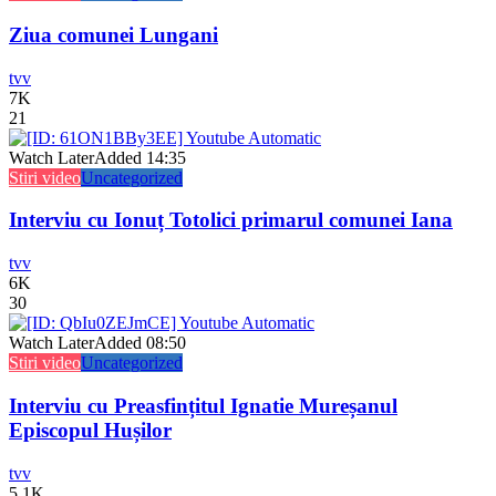
Ziua comunei Lungani
tvv
7K
21
Watch Later
Added
14:35
Stiri video
Uncategorized
Interviu cu Ionuț Totolici primarul comunei Iana
tvv
6K
30
Watch Later
Added
08:50
Stiri video
Uncategorized
Interviu cu Preasfințitul Ignatie Mureșanul
Episcopul Hușilor
tvv
5.1K