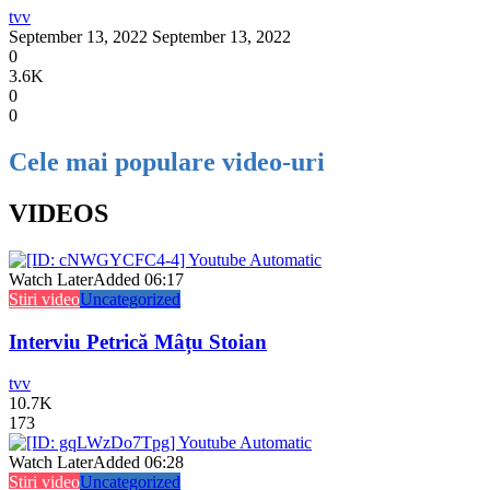
tvv
September 13, 2022
September 13, 2022
0
3.6K
0
0
Cele mai populare video-uri
VIDEOS
Watch Later
Added
06:17
Stiri video
Uncategorized
Interviu Petrică Mâțu Stoian
tvv
10.7K
173
Watch Later
Added
06:28
Stiri video
Uncategorized