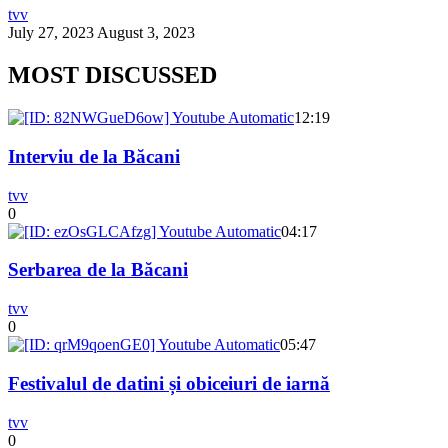
tvv
July 27, 2023
August 3, 2023
MOST DISCUSSED
12:19
Interviu de la Băcani
tvv
0
04:17
Serbarea de la Băcani
tvv
0
05:47
Festivalul de datini și obiceiuri de iarnă
tvv
0