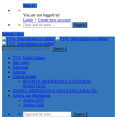
Sign In
You are not logged in!
Login
|
Create new account
Submit video
TVV Vaslui Online
Stiri video
Editoriale
Articole
Carti si reviste
REVISTA MERIDIANUL CULTURAL
ROMÂNESC
ZIARUL MERIDIANUL IAȘI-VASLUI-BACĂU
Arhiva ziar Meridianul
Arhiva 2017
Arhiva 2018