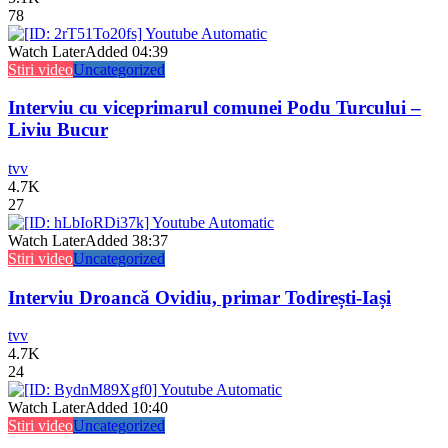
78
Watch Later
Added
04:39
Stiri video
Uncategorized
Interviu cu viceprimarul comunei Podu Turcului –
Liviu Bucur
tvv
4.7K
27
Watch Later
Added
38:37
Stiri video
Uncategorized
Interviu Droancă Ovidiu, primar Todirești-Iași
tvv
4.7K
24
Watch Later
Added
10:40
Stiri video
Uncategorized