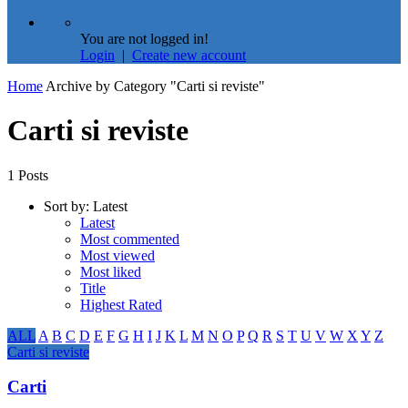
You are not logged in!
Login
|
Create new account
Home
Archive by Category "Carti si reviste"
Carti si reviste
1 Posts
Sort by:
Latest
Latest
Most commented
Most viewed
Most liked
Title
Highest Rated
ALL
A
B
C
D
E
F
G
H
I
J
K
L
M
N
O
P
Q
R
S
T
U
V
W
X
Y
Z
Carti si reviste
Carti