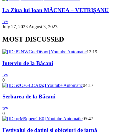
La Ziua lui Ioan MÂCNEA – VETRIȘANU
tvv
July 27, 2023
August 3, 2023
MOST DISCUSSED
12:19
Interviu de la Băcani
tvv
0
04:17
Serbarea de la Băcani
tvv
0
05:47
Festivalul de datini și obiceiuri de iarnă