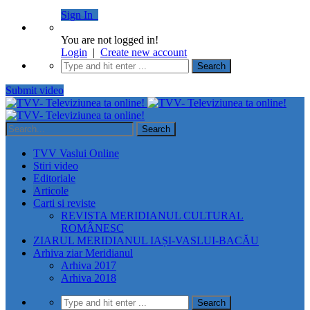
Sign In
You are not logged in!
Login
|
Create new account
Submit video
TVV Vaslui Online
Stiri video
Editoriale
Articole
Carti si reviste
REVISTA MERIDIANUL CULTURAL
ROMÂNESC
ZIARUL MERIDIANUL IAȘI-VASLUI-BACĂU
Arhiva ziar Meridianul
Arhiva 2017
Arhiva 2018