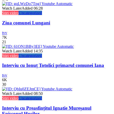
Watch Later
Added
06:28
Stiri video
Uncategorized
Ziua comunei Lungani
tvv
7K
21
Watch Later
Added
14:35
Stiri video
Uncategorized
Interviu cu Ionuț Totolici primarul comunei Iana
tvv
6K
30
Watch Later
Added
08:50
Stiri video
Uncategorized
Interviu cu Preasfințitul Ignatie Mureșanul
Episcopul Hușilor