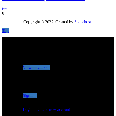
tvv
0
Copyright © 2022. Created by
Spacehost
.
Top
No videos yet!
Click on "Watch later" to put videos here
View all videos
Don't miss new videos
Sign in to see updates from your favourite channels
Sign In
You are not logged in!
Login
|
Create new account