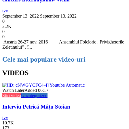
tvv
September 13, 2022
September 13, 2022
0
2.2K
0
0
Austria 26-27 nov. 2016 Ansamblul Folcloric ,,Privighetorile
Zeletinului” , î...
Cele mai populare video-uri
VIDEOS
Watch Later
Added
06:17
Stiri video
Uncategorized
Interviu Petrică Mâțu Stoian
tvv
10.7K
173