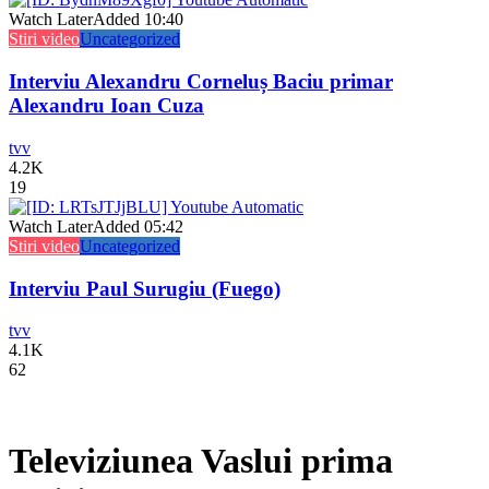
Watch Later
Added
10:40
Stiri video
Uncategorized
Interviu Alexandru Corneluș Baciu primar
Alexandru Ioan Cuza
tvv
4.2K
19
Watch Later
Added
05:42
Stiri video
Uncategorized
Interviu Paul Surugiu (Fuego)
tvv
4.1K
62
Televiziunea Vaslui prima