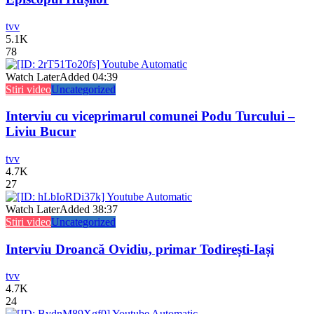
tvv
5.1K
78
Watch Later
Added
04:39
Stiri video
Uncategorized
Interviu cu viceprimarul comunei Podu Turcului –
Liviu Bucur
tvv
4.7K
27
Watch Later
Added
38:37
Stiri video
Uncategorized
Interviu Droancă Ovidiu, primar Todirești-Iași
tvv
4.7K
24