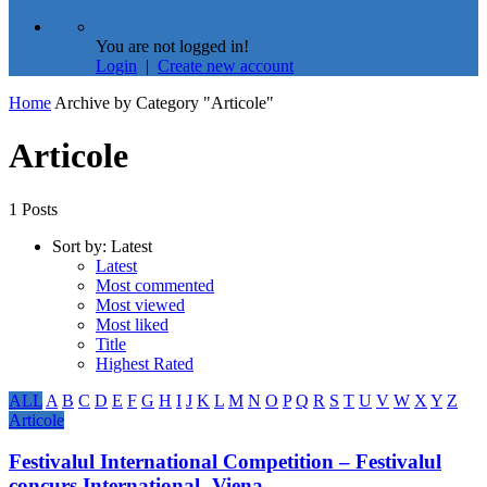
You are not logged in!
Login
|
Create new account
Home
Archive by Category "Articole"
Articole
1 Posts
Sort by:
Latest
Latest
Most commented
Most viewed
Most liked
Title
Highest Rated
ALL
A
B
C
D
E
F
G
H
I
J
K
L
M
N
O
P
Q
R
S
T
U
V
W
X
Y
Z
Articole
Festivalul International Competition – Festivalul
concurs Internațional- Viena