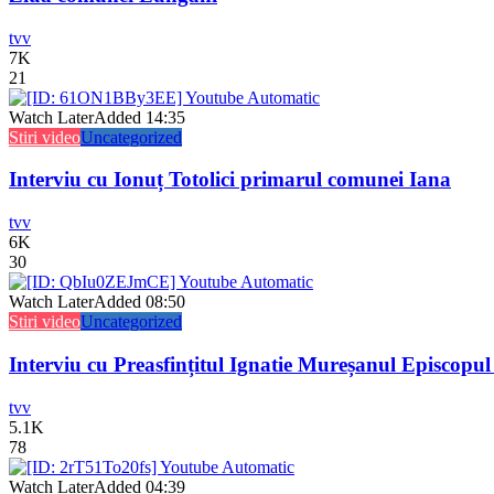
tvv
7K
21
Watch Later
Added
14:35
Stiri video
Uncategorized
Interviu cu Ionuț Totolici primarul comunei Iana
tvv
6K
30
Watch Later
Added
08:50
Stiri video
Uncategorized
Interviu cu Preasfințitul Ignatie Mureșanul Episcopul
tvv
5.1K
78
Watch Later
Added
04:39