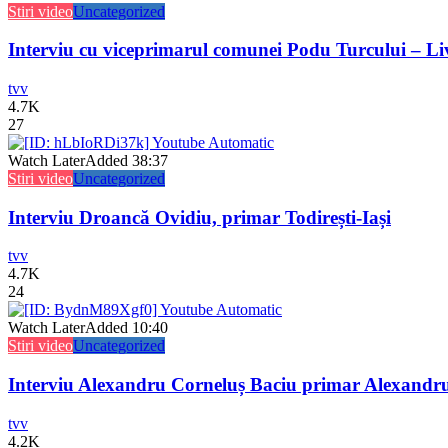
Stiri video
Uncategorized
Interviu cu viceprimarul comunei Podu Turcului – L
tvv
4.7K
27
Watch Later
Added
38:37
Stiri video
Uncategorized
Interviu Droancă Ovidiu, primar Todirești-Iași
tvv
4.7K
24
Watch Later
Added
10:40
Stiri video
Uncategorized
Interviu Alexandru Corneluș Baciu primar Alexandr
tvv
4.2K