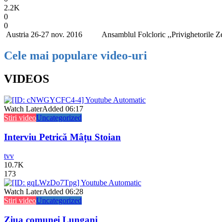
2.2K
0
0
Austria 26-27 nov. 2016 Ansamblul Folcloric ,,Privighetorile Zelet
Cele mai populare video-uri
VIDEOS
Watch Later
Added
06:17
Stiri video
Uncategorized
Interviu Petrică Mâțu Stoian
tvv
10.7K
173
Watch Later
Added
06:28
Stiri video
Uncategorized
Ziua comunei Lungani