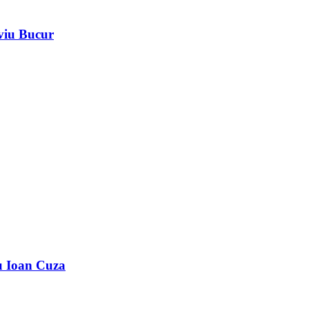
iviu Bucur
u Ioan Cuza