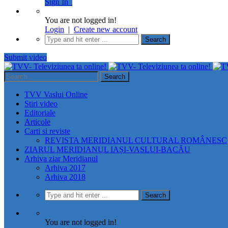
Sign In
You are not logged in!
Login
|
Create new account
Submit video
TVV Vaslui Online
Stiri video
Editoriale
Articole
Carti si reviste
REVISTA MERIDIANUL CULTURAL ROMÂNESC
ZIARUL MERIDIANUL IAȘI-VASLUI-BACĂU
Arhiva ziar Meridianul
Arhiva 2017
Arhiva 2018
You are not logged in!