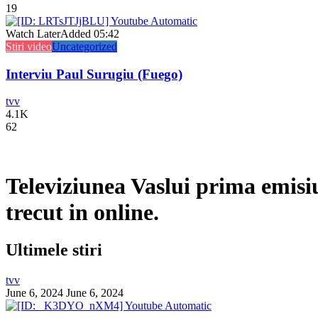
19
Watch Later
Added
05:42
Stiri video
Uncategorized
Interviu Paul Surugiu (Fuego)
tvv
4.1K
62
Televiziunea Vaslui prima emisi
trecut in online.
Ultimele stiri
tvv
June 6, 2024
June 6, 2024