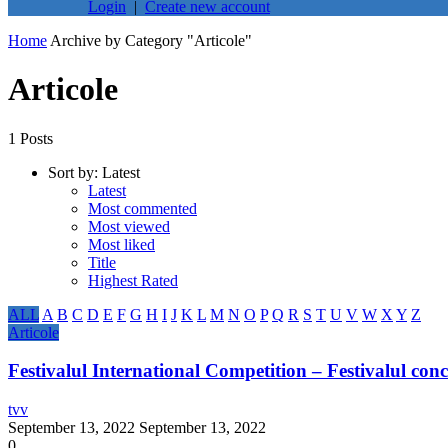
Login
|
Create new account
Home
Archive by Category "Articole"
Articole
1 Posts
Sort by:
Latest
Latest
Most commented
Most viewed
Most liked
Title
Highest Rated
ALL
A
B
C
D
E
F
G
H
I
J
K
L
M
N
O
P
Q
R
S
T
U
V
W
X
Y
Z
Articole
Festivalul International Competition – Festivalul con
tvv
September 13, 2022
September 13, 2022
0